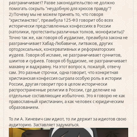
разграничивает? Разве законодательство не должно
помогать сокрыть "неудобную для хрюсов правду"?
2) Почему мы не можем принять то, что говоря
"христианство", преамбула 125-ФЗ говорит обо всех
исторически представленных конфессиях в России
(католики, протестанты различных толков, монофизиты)?
Точно так же, как говоря об иудаизме, преамбула закона не
разграничивает Хабад-Любавичи, литваков, других
ортодоксальных, консервативных и реформаторских
иудеев. Говоря об исламе, не разграничивает суннитов,
шиитов и суфиев. Говоря об буддизме, не разграничивает
махаяну и ваджраяну. На этот вопрос я, пожалуй, отвечу
сам. Это разные строчки, одна говорит, что конкретная
христианская конфессия сыграла особую роль в истории
России, другая говорит про в целом исторически
распространенные религии в России, где деление на
отдельные составляющие избыточно. Это я говорю не как
православный христианин, а как человек с юридическим
образованием.
То ли А. Хиневич сам идиот, то ли держит за идиотов свою
аудиторию. Заставляет задуматься.