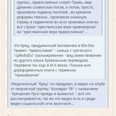
группы...православные славят Правь, мир
древних славянских богов, а потом, просто,
произвели подмену понятий...во времена
реформы Никона...произвели книжную
справу и подменили во всех храмовых книгах
все строки "христианская вера правоверная"
на "христианская вера православная"...
Это бред, придуманный Хиневичем в 80х-90х.
Термин "православие" - калька с греческого
"ὀρθοδοξία" (калькирование - вид заимствования
из другого языка буквальным переводом).
Перевели так еще в IX-X веках. Покажи мне
дореформенные книги с термином
"правоверная".
Убедительный "бред" он придумал, в видео на ютубе
от творческой группы "Коловрат ТВ" с названием
"Крещение Руси правда и вымысел.", всё это
рассматривается, так же это видео есть и среди
видео социальной сети вконтакте...