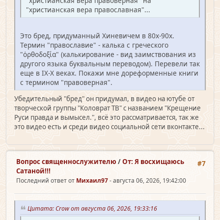
"христианская вера правоверная" на
"христианская вера православная"...
Это бред, придуманный Хиневичем в 80х-90х.
Термин "православие" - калька с греческого
"ὀρθοδοξία" (калькирование - вид заимствования из
другого языка буквальным переводом). Перевели так
еще в IX-X веках. Покажи мне дореформенные книги
с термином "правоверная".
Убедительный "бред" он придумал, в видео на ютубе от
творческой группы "Коловрат ТВ" с названием "Крещение
Руси правда и вымысел.", всё это рассматривается, так же
это видео есть и среди видео социальной сети вконтакте...
Вопрос священно­служителю
/
От: Я восхищаюсь
#7
Сатаной!!!
Последний ответ от
Михаил97
- августа 06, 2026, 19:42:00
Цитата: Crow от августа 06, 2026, 19:33:16