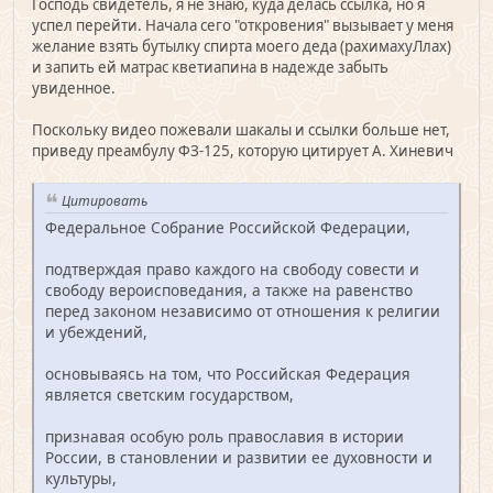
Господь свидетель, я не знаю, куда делась ссылка, но я
успел перейти. Начала сего "откровения" вызывает у меня
желание взять бутылку спирта моего деда (рахимахуЛлах)
и запить ей матрас кветиапина в надежде забыть
увиденное.
Поскольку видео пожевали шакалы и ссылки больше нет,
приведу преамбулу ФЗ-125, которую цитирует А. Хиневич
Цитировать
Федеральное Собрание Российской Федерации,
подтверждая право каждого на свободу совести и
свободу вероисповедания, а также на равенство
перед законом независимо от отношения к религии
и убеждений,
основываясь на том, что Российская Федерация
является светским государством,
признавая особую роль православия в истории
России, в становлении и развитии ее духовности и
культуры,