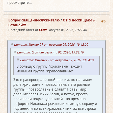
просмотрите...
Вопрос священно­служителю
/
От: Я восхищаюсь
#6
Сатаной!!!
Последний ответ от
Crow
- августа 06, 2026, 22:22:44
Цитата: Михаил97 от августа 06, 2026, 19:42:00
Цитата: Crow от августа 06, 2026, 19:33:16
Цитата: Михаил97 от августа 03, 2026, 23:04:34
В большую группу "христиане" входит
меньшая группа "православные".
Это в распространённой версии, но на самом
деле христиане и православные это разные
группы...православные славят Правь, мир
древних славянских богов, а потом, просто,
произвели подмену понятий...во времена
реформы Никона...произвели книжную справу и
подменили во всех храмовых книгах все строки