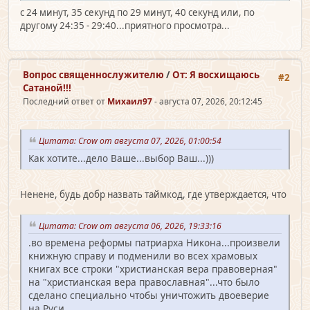
с 24 минут, 35 секунд по 29 минут, 40 секунд или, по
другому 24:35 - 29:40...приятного просмотра...
Вопрос священно­служителю
/
От: Я восхищаюсь
#2
Сатаной!!!
Последний ответ от
Михаил97
- августа 07, 2026, 20:12:45
Цитата: Crow от августа 07, 2026, 01:00:54
Как хотите...дело Ваше...выбор Ваш...)))
Ненене, будь добр назвать таймкод, где утверждается, что
Цитата: Crow от августа 06, 2026, 19:33:16
.во времена реформы патриарха Никона...произвели
книжную справу и подменили во всех храмовых
книгах все строки "христианская вера правоверная"
на "христианская вера православная"...что было
сделано специально чтобы уничтожить двоеверие
на Руси...