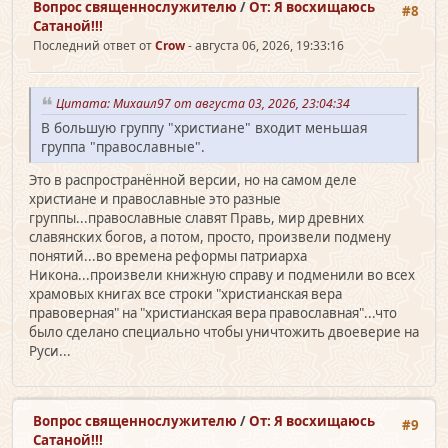
Вопрос священно­служителю
/
От: Я восхищаюсь
#8
Сатаной!!!
Последний ответ от
Crow
- августа 06, 2026, 19:33:16
Цитата: Михаил97 от августа 03, 2026, 23:04:34
В большую группу "христиане" входит меньшая
группа "православные".
Это в распространённой версии, но на самом деле
христиане и православные это разные
группы...православные славят Правь, мир древних
славянских богов, а потом, просто, произвели подмену
понятий...во времена реформы патриарха
Никона...произвели книжную справу и подменили во всех
храмовых книгах все строки "христианская вера
правоверная" на "христианская вера православная"...что
было сделано специально чтобы уничтожить двоеверие на
Руси...
Вопрос священно­служителю
/
От: Я восхищаюсь
#9
Сатаной!!!