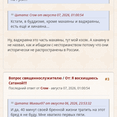
Цитата: Crow от августа 07, 2026, 01:00:54
Кстати, в буддизме, кроме махаяны и ваджраяны,
есть ещё и хинаяна...
Ну, ваджраяна это часть махаяны, тут мой косяк. А ханаяну я
не назвал, как и ибадизм с несторианством потому что они
исторически не распространены в России.
Вопрос священно­служителю
/
От: Я восхищаюсь
#3
Сатаной!!!
Последний ответ от
Crow
- августа 07, 2026, 01:00:54
Цитата: Михаил97 от августа 06, 2026, 23:53:32
И да, 40 минут своей бренной жизни тратить на этот
бред я не буду. Мне хватило первых пяти.