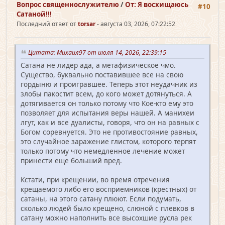
Вопрос священно­служителю
/
От: Я восхищаюсь
#10
Сатаной!!!
Последний ответ от
torsar
- августа 03, 2026, 07:22:52
Цитата: Михаил97 от июля 14, 2026, 22:39:15
Сатана не лидер ада, а метафизическое чмо.
Существо, буквально поставившее все на свою
гордыню и проигравшее. Теперь этот неудачник из
злобы пакостит всем, до кого может дотянуться. А
дотягивается он только потому что Кое-кто ему это
позволяет для испытания веры нашей. А манихеи
лгут, как и все дуалисты, говоря, что он на равных с
Богом соревнуется. Это не противостояние равных,
это случайное заражение глистом, которого терпят
только потому что немедленное лечение может
принести еще больший вред.
Кстати, при крещении, во время отречения
крещаемого либо его восприемников (крестных) от
сатаны, на этого сатану плюют. Если подумать,
сколько людей было крещено, слюной с плевков в
сатану можно наполнить все высохшие русла рек