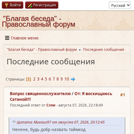
Войти
Регистрация
"Благая беседа" -
Православный форум
Главное меню
"Благая беседа" - Православный форум
Последние сообщения
►
Последние сообщения
2
3
4
5
6
7
8
9
10
Страницы
1
Вопрос священно­служителю
/
От: Я восхищаюсь
#1
Сатаной!!!
Последний ответ от
Crow
- августа 07, 2026, 22:18:49
Цитата: Михаил97 от августа 07, 2026, 20:12:45
Ненене, будь добр назвать таймкод