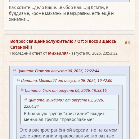
Как хотите...дело Ваше...выбор Ваш...))) Кстати, в
буддизме, кроме махаяны и ваджраяны, есть ещё и
хинаяна...
Вопрос священно­служителю
/
От: Я восхищаюсь
#4
Сатаной!!!
Последний ответ от
Михаил97
- августа 06, 2026, 23:53:32
Цитата: Crow от августа 06, 2026, 22:22:44
Цитата: Михаил97 от августа 06, 2026, 19:42:00
Цитата: Crow от августа 06, 2026, 19:33:16
Цитата: Михаил97 от августа 03, 2026,
23:04:34
В большую группу "христиане" входит
меньшая группа "православные".
Это в распространённой версии, но на самом
деле христиане и православные это разные