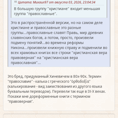
Цитата: Михаил97 от августа 03, 2026, 23:04:34
В большую группу "христиане" входит меньшая
группа "православные".
Это в распространённой версии, но на самом деле
христиане и православные это разные
группы...православные славят Правь, мир древних
славянских богов, а потом, просто, произвели
подмену понятий...во времена реформы
Никона...произвели книжную справу и подменили во
всех храмовых книгах все строки "христианская вера
правоверная" на "христианская вера
православная"...
Это бред, придуманный Хиневичем в 80х-90х. Термин
"православие" - калька с греческого "ὀρθοδοξία"
(калькирование - вид заимствования из другого языка
буквальным переводом). Перевели так еще в IX-X веках.
Покажи мне дореформенные книги с термином
"правоверная".