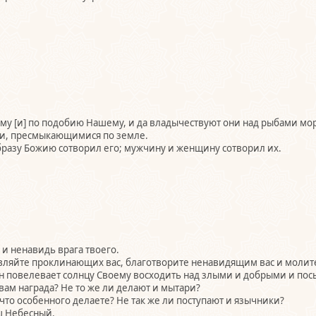
ему [и] по подобию Нашему, и да владычествуют они над рыбами мор
ами, пресмыкающимися по земле.
образу Божию сотворил его; мужчину и женщину сотворил их.
 и ненавидь врага твоего.
овляйте проклинающих вас, благотворите ненавидящим вас и молите
Он повелевает солнцу Своему восходить над злыми и добрыми и пос
вам награда? Не то же ли делают и мытари?
что особенного делаете? Не так же ли поступают и язычники?
ш Небесный.