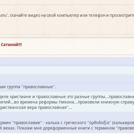
чать", скачайте видео на свой компьютер или телефон и просмотрите
Сатаной!!!
34
ая группа "православные".
деле христиане и православные это разные группы...православн
онятий...во времена реформы Никона...произвели книжную справ
христианская вера православная"...
рмин "православие" - калька с греческого "ὀρθοδοξία" (калькиро
X-X веках. Покажи мне дореформенные книги с термином "право