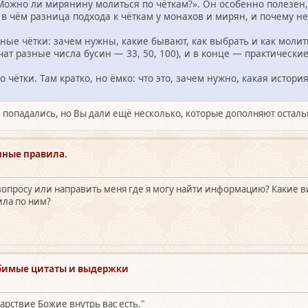
жно ли мирянину молиться по чёткам?». Он особенно полезен, е
в чём разница подхода к чёткам у монахов и мирян, и почему не 
ные чётки: зачем нужны, какие бывают, как выбрать и как молит
чат разные числа бусин — 33, 50, 100), и в конце — практически
о чётки. Там кратко, но ёмко: что это, зачем нужно, какая исто
е попадались, но Вы дали ещё несколько, которые дополняют осталь
нные правила.
опросу или направить меня где я могу найти информацию? Какие вид
ила по ним?
бимые цитаты и выдержки
 Царствие Божие внутрь вас есть."