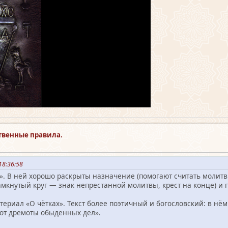
твенные правила.
18:36:58
и». В ней хорошо раскрыты назначение (помогают считать молитв
амкнутый круг — знак непрестанной молитвы, крест на конце) и 
териал «О чётках». Текст более поэтичный и богословский: в нём
 от дремоты обыденных дел».