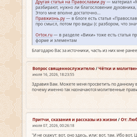
Другая статья на Православии.ру
— материал «Мо
разбирают, нужно ли благословение духовника, 
Этого мне вполне достаточно...
Правжизнь.ру
— в блоге есть статья «Православ
про смысл, потом про виды (с разбором, что зна
Ortox.ru
— в разделе «Вики» тоже есть статья пр
форме и элементам
Благодарю Вас за источники, часть из них мне ране
Вопрос священно­служителю
/
Чётки и молитве
июля 16, 2026, 18:23:55
Здравия Вам. Можете меня просветить по данному в
почему именно так назначаются молитвенные прав
Притчи, сказания и рассказы из жизни
/
От: Лю
июля 07, 2026, 00:26:18
"И не скажут: вот, оно здесь, или: вот, там. Ибо вот,