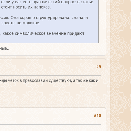
сли у вас есть практический вопрос: в статье
стоит носить их напоказ.
ься». Она хорошо структурирована: сначала
е советы по молитве.
рия, какое символическое значение придают
ные...
#9
ы чёток в православии существуют, а так же как и
#10