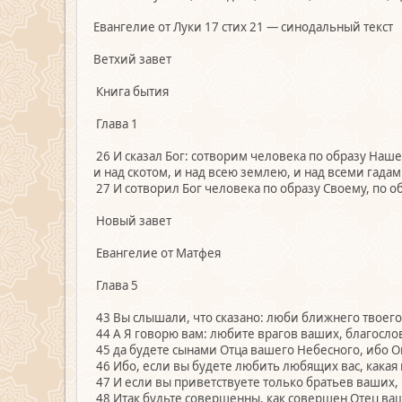
Евангелие от Луки 17 стих 21 — синодальный текст
Ветхий завет
Книга бытия
Глава 1
26 И сказал Бог: сотворим человека по образу Наш
и над скотом, и над всею землею, и над всеми гад
27 И сотворил Бог человека по образу Своему, по 
Новый завет
Евангелие от Матфея
Глава 5
43 Вы слышали, что сказано: люби ближнего твоего
44 А Я говорю вам: любите врагов ваших, благосл
45 да будете сынами Отца вашего Небесного, ибо 
46 Ибо, если вы будете любить любящих вас, какая 
47 И если вы приветствуете только братьев ваших, 
48 Итак будьте совершенны, как совершен Отец ва