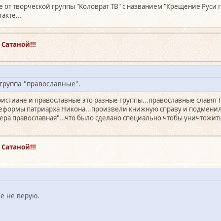
 от творческой группы "Коловрат ТВ" с названием "Крещение Руси пр
акте...
Сатаной!!!
группа "православные".
ристиане и православные это разные группы...православные славят 
реформы патриарха Никона...произвели книжную справу и подменили
вера православная"...что было сделано специально чтобы уничтожить
Сатаной!!!
ве не верую.