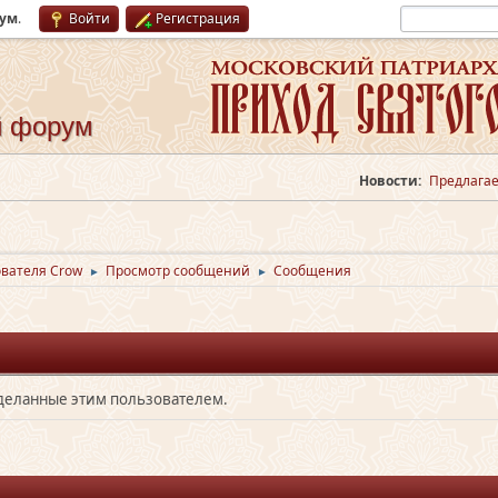
рум
.
Войти
Регистрация
й форум
Новости:
Предлагае
вателя Crow
Просмотр сообщений
Сообщения
►
►
сделанные этим пользователем.