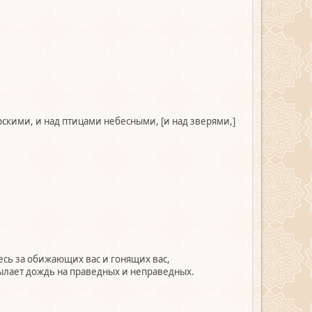
скими, и над птицами небесными, [и над зверями,]
сь за обижающих вас и гонящих вас,
ылает дождь на праведных и неправедных.