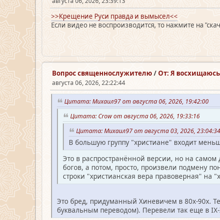
августа 06, 2026, 23:39:13
>>Крещение Руси правда и вымысел<<
Если видео не воспроизводится, то нажмите на "ска
Вопрос священно­служителю
/
От: Я восхищаюсь 
августа 06, 2026, 22:22:44
Цитата: Михаил97 от августа 06, 2026, 19:42:00
Цитата: Crow от августа 06, 2026, 19:33:16
Цитата: Михаил97 от августа 03, 2026, 23:04:
В большую группу "христиане" входит меньш
Это в распространённой версии, но на самом 
богов, а потом, просто, произвели подмену п
строки "христианская вера правоверная" на "
Это бред, придуманный Хиневичем в 80х-90х. Те
буквальным переводом). Перевели так еще в I