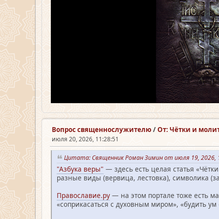
Вопрос священно­служителю
/
От: Чётки и моли
июля 20, 2026, 11:28:51
Цитата: Священник Роман Зимин от июля 19, 2026, 
"Азбука веры"
— здесь есть целая статья «Чётк
разные виды (вервица, лестовка), символика (з
Православие.ру
— на этом портале тоже есть ма
«соприкасаться с духовным миром», «будить ум