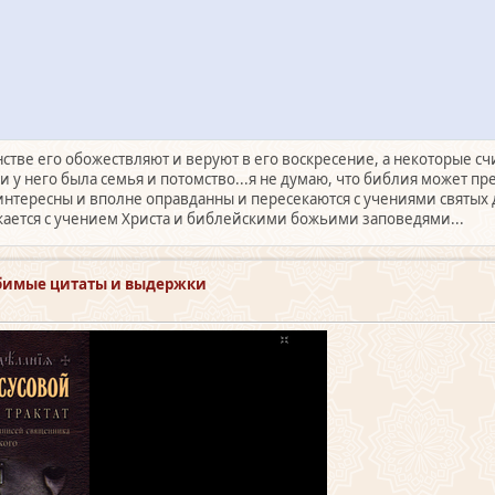
анстве его обожествляют и веруют в его воскресение, а некоторые с
дии у него была семья и потомство...я не думаю, что библия может 
й интересны и вполне оправданны и пересекаются с учениями святых
кается с учением Христа и библейскими божьими заповедями...
бимые цитаты и выдержки