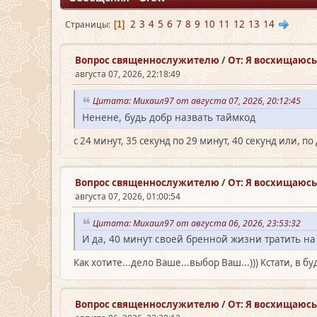
2
3
4
5
6
7
8
9
10
11
12
13
14
Страницы
1
Вопрос священно­служителю
/
От: Я восхищаюсь 
августа 07, 2026, 22:18:49
Цитата: Михаил97 от августа 07, 2026, 20:12:45
Ненене, будь добр назвать таймкод
с 24 минут, 35 секунд по 29 минут, 40 секунд или, по
Вопрос священно­служителю
/
От: Я восхищаюсь 
августа 07, 2026, 01:00:54
Цитата: Михаил97 от августа 06, 2026, 23:53:32
И да, 40 минут своей бренной жизни тратить на 
Как хотите...дело Ваше...выбор Ваш...))) Кстати, в 
Вопрос священно­служителю
/
От: Я восхищаюсь 