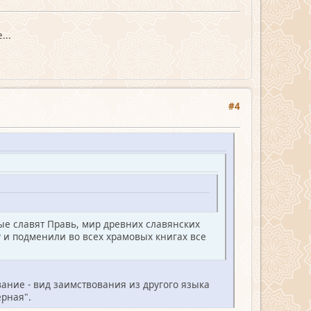
...
#4
ые славят Правь, мир древних славянских
у и подменили во всех храмовых книгах все
вание - вид заимствования из другого языка
верная".