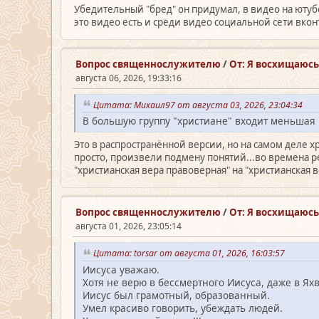
Убедительный "бред" он придумал, в видео на ютубе
это видео есть и среди видео социальной сети вконт
Вопрос священно­служителю
/
От: Я восхищаюсь 
августа 06, 2026, 19:33:16
Цитата: Михаил97 от августа 03, 2026, 23:04:34
В большую группу "христиане" входит меньшая 
Это в распространённой версии, но на самом деле х
просто, произвели подмену понятий...во времена 
"христианская вера правоверная" на "христианская 
Вопрос священно­служителю
/
От: Я восхищаюсь 
августа 01, 2026, 23:05:14
Цитата: torsar от августа 01, 2026, 16:03:57
Иисуса уважаю.
Хотя не верю в бессмертного Иисуса, даже в Ях
Иисус был грамотный, образованный.
Умел красиво говорить, убеждать людей.