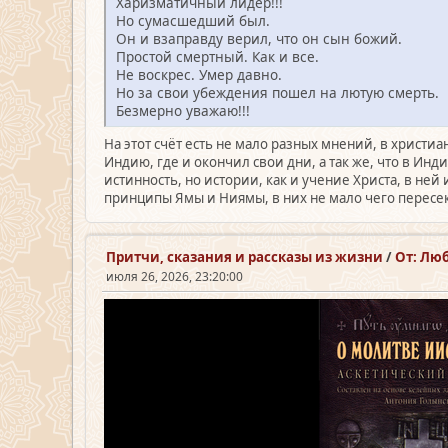
Харизматичный лидер!!!
Но сумасшедший был.
Он и взаправду верил, что он сын божий.
Простой смертный. Как и все.
Не воскрес. Умер давно.
Но за свои убеждения пошел на лютую смерть.
Безмерно уважаю!!!
На этот счёт есть не мало разных мнений, в христи
Индию, где и окончил свои дни, а так же, что в Ин
истинность, но истории, как и учение Христа, в не
принципы Ямы и Ниямы, в них не мало чего пересе
Притчи, сказания и рассказы из жизни
/
От: Лю
июля 26, 2026, 23:20:00