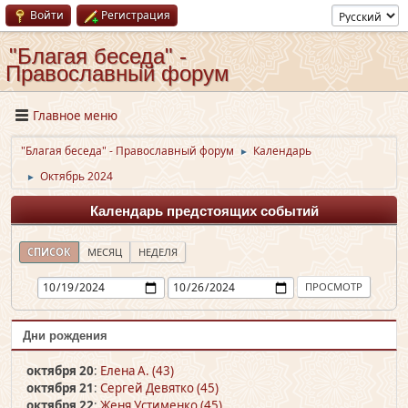
Войти
Регистрация
"Благая беседа" -
Православный форум
Главное меню
"Благая беседа" - Православный форум
Календарь
►
Октябрь 2024
►
Календарь предстоящих событий
СПИСОК
МЕСЯЦ
НЕДЕЛЯ
Дни рождения
октября 20
:
Елена А. (43)
октября 21
:
Сергей Девятко (45)
октября 22
:
Женя Устименко (45)