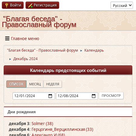
Войти
Регистрация
"Благая беседа" -
Православный форум
Главное меню
"Благая беседа" - Православный форум
Календарь
►
Декабрь 2024
►
Календарь предстоящих событий
СПИСОК
МЕСЯЦ
НЕДЕЛЯ
Дни рождения
декабря 3
:
Solmer (38)
декабря 4
:
Герцогиня_Верциллинская (33)
декабря 6
:
Александр.И (68)