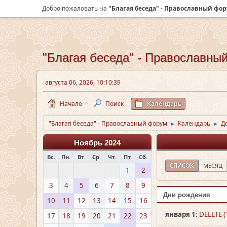
Добро пожаловать на
"Благая беседа" - Православный фо
"Благая беседа" - Православны
августа 06, 2026, 10:10:39
Начало
Поиск
Календарь
"Благая беседа" - Православный форум
Календарь
Д
►
►
Ноябрь 2024
Вс.
Пн.
Вт.
Ср.
Чт.
Пт.
Сб.
СПИСОК
МЕСЯЦ
1
2
3
4
5
6
7
8
9
Дни рождения
10
11
12
13
14
15
16
января 1
:
DELETE (
17
18
19
20
21
22
23