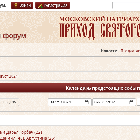
рум
.
Войти
Регистрация
й форум
Новости:
Предлагае
вгуст 2024
Календарь предстоящих событ
НЕДЕЛЯ
а и Дарья Горбач (22)
Даниил (48)
,
Августина (25)