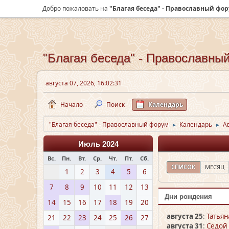
Добро пожаловать на
"Благая беседа" - Православный фо
"Благая беседа" - Православны
августа 07, 2026, 16:02:31
Начало
Поиск
Календарь
"Благая беседа" - Православный форум
Календарь
А
►
►
Июль 2024
Вс.
Пн.
Вт.
Ср.
Чт.
Пт.
Сб.
СПИСОК
МЕСЯЦ
1
2
3
4
5
6
7
8
9
10
11
12
13
Дни рождения
14
15
16
17
18
19
20
августа 25
:
Татьян
21
22
23
24
25
26
27
августа 31
:
Седой 