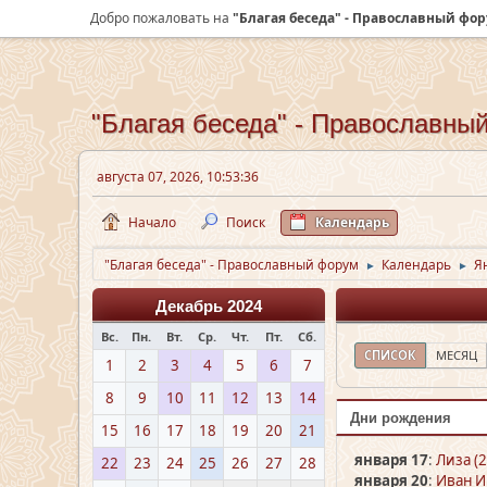
Добро пожаловать на
"Благая беседа" - Православный фо
"Благая беседа" - Православны
августа 07, 2026, 10:53:36
Начало
Поиск
Календарь
"Благая беседа" - Православный форум
Календарь
Я
►
►
Декабрь 2024
Вс.
Пн.
Вт.
Ср.
Чт.
Пт.
Сб.
СПИСОК
МЕСЯЦ
1
2
3
4
5
6
7
8
9
10
11
12
13
14
Дни рождения
15
16
17
18
19
20
21
января 17
:
Лиза (2
22
23
24
25
26
27
28
января 20
:
Иван И