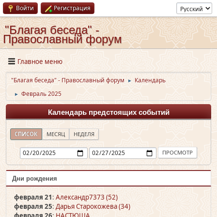
Войти
Регистрация
"Благая беседа" -
Православный форум
Главное меню
"Благая беседа" - Православный форум
Календарь
►
Февраль 2025
►
Календарь предстоящих событий
СПИСОК
МЕСЯЦ
НЕДЕЛЯ
Дни рождения
февраля 21
:
Александр7373 (52)
февраля 25
:
Дарья Старокожева (34)
февраля 26
:
НАСТЮША