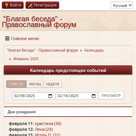
Войти
Регистрация
"Благая беседа" -
Православный форум
Главное меню
"Благая беседа" - Православный форум
Календарь
►
Февраль 2025
►
Календарь предстоящих событий
СПИСОК
МЕСЯЦ
НЕДЕЛЯ
Дни рождения
февраля 11
:
кристина (38)
февраля 13
:
Лена (29)
февраля 15
:
Игорь П. (31)