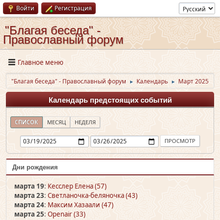
Войти
Регистрация
"Благая беседа" -
Православный форум
Главное меню
"Благая беседа" - Православный форум
Календарь
Март 2025
►
►
Календарь предстоящих событий
СПИСОК
МЕСЯЦ
НЕДЕЛЯ
Дни рождения
марта 19
:
Кесслер Елена (57)
марта 23
:
Светланочка-беляночка (43)
марта 24
:
Максим Хазаали (47)
марта 25
:
Openair (33)