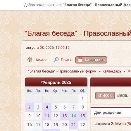
Добро пожаловать на
"Благая беседа" - Православный фо
"Благая беседа" - Православны
августа 08, 2026, 17:09:12
Начало
Поиск
Календарь
"Благая беседа" - Православный форум
Календарь
М
►
►
Февраль 2025
Вс.
Пн.
Вт.
Ср.
Чт.
Пт.
Сб.
СПИСОК
МЕСЯЦ
1
2
3
4
5
6
7
8
Дни рождения
9
10
11
12
13
14
15
апреля 2
:
Мила (3
16
17
18
19
20
21
22