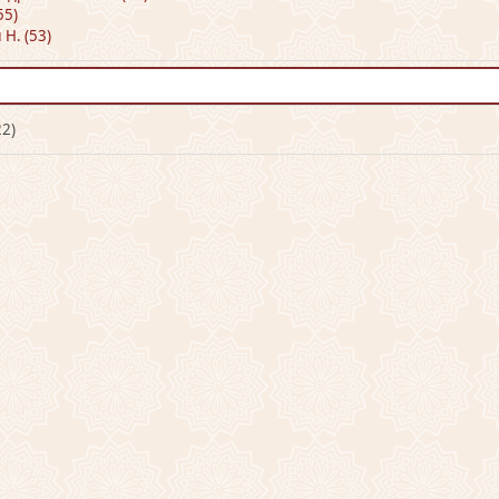
55)
Н. (53)
22)