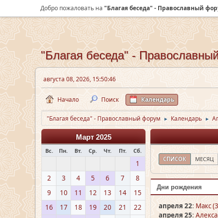
Добро пожаловать на
"Благая беседа" - Православный фо
"Благая беседа" - Православны
августа 08, 2026, 15:50:46
Начало
Поиск
Календарь
"Благая беседа" - Православный форум
Календарь
А
►
►
Март 2025
Вс.
Пн.
Вт.
Ср.
Чт.
Пт.
Сб.
СПИСОК
МЕСЯЦ
1
2
3
4
5
6
7
8
Дни рождения
9
10
11
12
13
14
15
апреля 22
:
Макс (3
16
17
18
19
20
21
22
апреля 25
:
Алекса