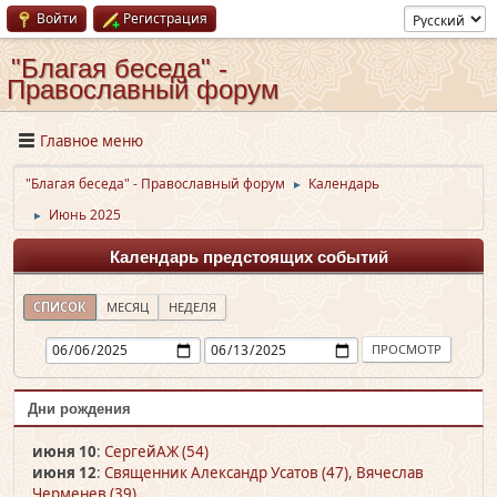
Войти
Регистрация
"Благая беседа" -
Православный форум
Главное меню
"Благая беседа" - Православный форум
Календарь
►
Июнь 2025
►
Календарь предстоящих событий
СПИСОК
МЕСЯЦ
НЕДЕЛЯ
Дни рождения
июня 10
:
СергейАЖ (54)
июня 12
:
Священник Александр Усатов (47)
,
Вячеслав
Черменев (39)