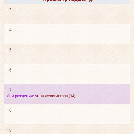
13
14
15
16
17
Дни рождения:
Анна Феоктистова
(34)
18
19