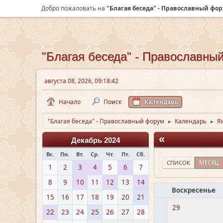
Добро пожаловать на
"Благая беседа" - Православный фо
"Благая беседа" - Православны
августа 08, 2026, 09:18:42
Начало
Поиск
Календарь
"Благая беседа" - Православный форум
Календарь
Я
►
►
«
Декабрь 2024
Вс.
Пн.
Вт.
Ср.
Чт.
Пт.
Сб.
СПИСОК
МЕСЯЦ
1
2
3
4
5
6
7
8
9
10
11
12
13
14
Воскресенье
15
16
17
18
19
20
21
29
22
23
24
25
26
27
28