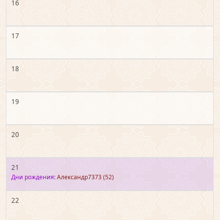
16
17
18
19
20
21
Дни рождения:
Александр7373
(52)
22