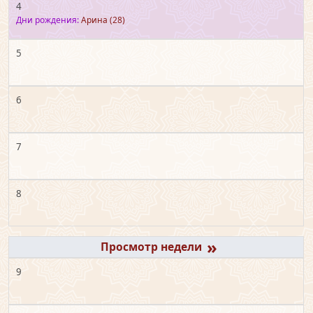
4
Дни рождения:
Арина
(28)
5
6
7
8
»
9