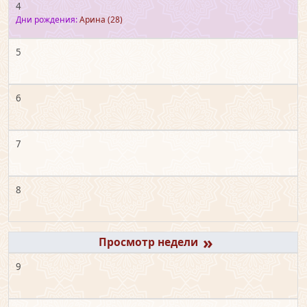
4
Дни рождения:
Арина
(28)
5
6
7
8
»
9