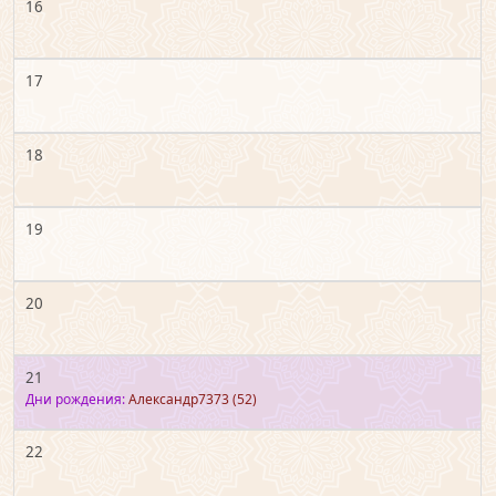
16
17
18
19
20
21
Дни рождения:
Александр7373
(52)
22