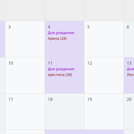
3
4
5
6
Дни рождения:
Арина
(28)
10
11
12
13
Дни рождения:
Дни
кристина
(38)
Лен
17
18
19
20