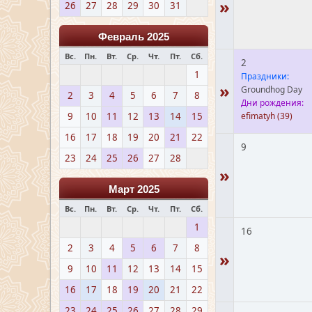
»
26
27
28
29
30
31
Февраль 2025
Вс.
Пн.
Вт.
Ср.
Чт.
Пт.
Сб.
2
1
Праздники:
»
Groundhog Day
2
3
4
5
6
7
8
Дни рождения:
9
10
11
12
13
14
15
efimatyh
(39)
16
17
18
19
20
21
22
9
23
24
25
26
27
28
»
Март 2025
Вс.
Пн.
Вт.
Ср.
Чт.
Пт.
Сб.
1
16
2
3
4
5
6
7
8
»
9
10
11
12
13
14
15
16
17
18
19
20
21
22
23
24
25
26
27
28
29