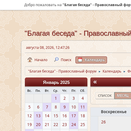
Добро пожаловать на
"Благая беседа" - Православный фо
"Благая беседа" - Православны
августа 08, 2026, 12:47:26
Начало
Поиск
Календарь
"Благая беседа" - Православный форум
Календарь
Ф
►
►
«
Январь 2025
Вс.
Пн.
Вт.
Ср.
Чт.
Пт.
Сб.
СПИСОК
МЕСЯЦ
1
2
3
4
5
6
7
8
9
10
11
Воскресенье
12
13
14
15
16
17
18
26
19
20
21
22
23
24
25