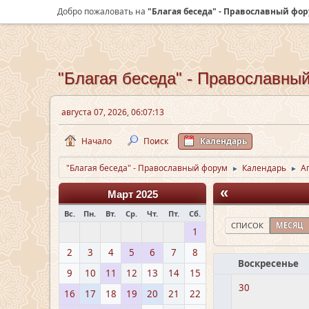
Добро пожаловать на
"Благая беседа" - Православный фо
"Благая беседа" - Православны
августа 07, 2026, 06:07:13
Начало
Поиск
Календарь
"Благая беседа" - Православный форум
Календарь
А
►
►
«
Март 2025
Вс.
Пн.
Вт.
Ср.
Чт.
Пт.
Сб.
СПИСОК
МЕСЯЦ
1
2
3
4
5
6
7
8
Воскресенье
9
10
11
12
13
14
15
30
16
17
18
19
20
21
22