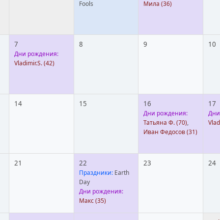
Fools
Мила
(36)
7
8
9
10
Дни рождения:
Vladimir.S.
(42)
14
15
16
17
Дни рождения:
Дни
Татьяна Ф.
(70)
,
Vla
Иван Федосов
(31)
21
22
23
24
Праздники:
Earth
Day
Дни рождения:
Макс
(35)