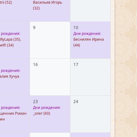
rii
(52)
Васильев Игорь
(32)
9
10
 рождения:
Дни рождения:
RyLapa
(35)
,
Беснилян Ирина
иЯ!
(34)
(44)
16
17
 рождения:
алия Хучуа
23
24
 рождения:
Дни рождения:
щенник Роман
_олег
(60)
ин