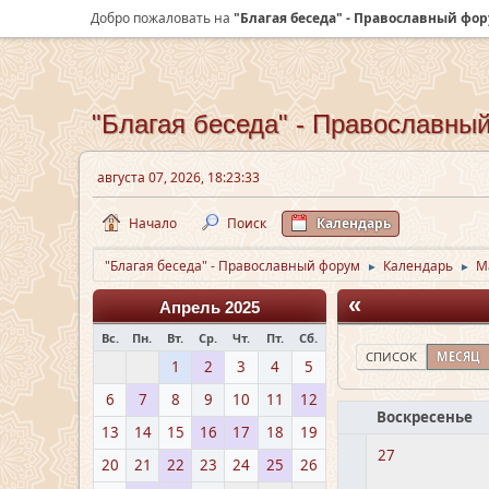
Добро пожаловать на
"Благая беседа" - Православный фо
"Благая беседа" - Православны
августа 07, 2026, 18:23:33
Начало
Поиск
Календарь
"Благая беседа" - Православный форум
Календарь
М
►
►
«
Апрель 2025
Вс.
Пн.
Вт.
Ср.
Чт.
Пт.
Сб.
СПИСОК
МЕСЯЦ
1
2
3
4
5
6
7
8
9
10
11
12
Воскресенье
13
14
15
16
17
18
19
27
20
21
22
23
24
25
26