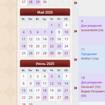
»
27
28
29
30
Май 2025
Вс.
Пн.
Вт.
Ср.
Чт.
Пт.
Сб.
4
1
2
3
Дни рождения:
»
tarasenko04
(24)
4
5
6
7
8
9
10
11
12
13
14
15
16
17
18
19
20
21
22
23
24
11
25
26
27
28
29
30
31
Праздники:
»
Mother's Day
Июнь 2025
Вс.
Пн.
Вт.
Ср.
Чт.
Пт.
Сб.
1
2
3
4
5
6
7
18
Дни рождения:
8
9
10
11
12
13
14
»
Оксана61
(53)
,
15
16
17
18
19
20
21
Вадим Петрович
(50)
22
23
24
25
26
27
28
29
30