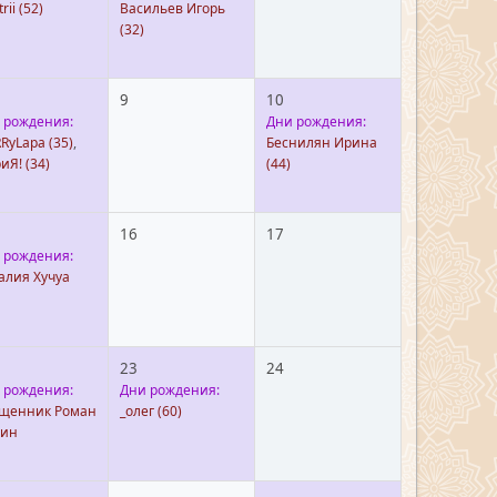
rii
(52)
Васильев Игорь
(32)
9
10
 рождения:
Дни рождения:
RyLapa
(35)
,
Беснилян Ирина
иЯ!
(34)
(44)
16
17
 рождения:
алия Хучуа
23
24
 рождения:
Дни рождения:
щенник Роман
_олег
(60)
ин