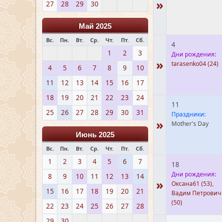
»
27
28
29
30
Май 2025
Вс.
Пн.
Вт.
Ср.
Чт.
Пт.
Сб.
4
1
2
3
Дни рождения:
»
tarasenko04
(24)
4
5
6
7
8
9
10
11
12
13
14
15
16
17
18
19
20
21
22
23
24
11
25
26
27
28
29
30
31
Праздники:
»
Mother's Day
Июнь 2025
Вс.
Пн.
Вт.
Ср.
Чт.
Пт.
Сб.
1
2
3
4
5
6
7
18
Дни рождения:
8
9
10
11
12
13
14
»
Оксана61
(53)
,
15
16
17
18
19
20
21
Вадим Петрович
(50)
22
23
24
25
26
27
28
29
30