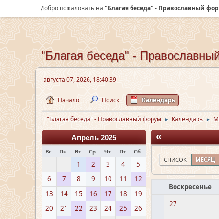
Добро пожаловать на
"Благая беседа" - Православный фо
"Благая беседа" - Православны
августа 07, 2026, 18:40:39
Начало
Поиск
Календарь
"Благая беседа" - Православный форум
Календарь
М
►
►
«
Апрель 2025
Вс.
Пн.
Вт.
Ср.
Чт.
Пт.
Сб.
СПИСОК
МЕСЯЦ
1
2
3
4
5
6
7
8
9
10
11
12
Воскресенье
13
14
15
16
17
18
19
27
20
21
22
23
24
25
26