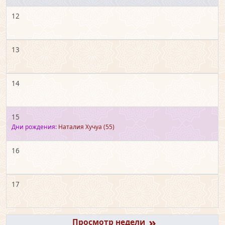
12
13
14
15
Дни рождения:
Наталия Хучуа
(55)
16
17
»