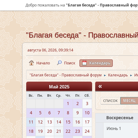
Добро пожаловать на
"Благая беседа" - Православный фо
"Благая беседа" - Православны
августа 06, 2026, 09:39:14
Начало
Поиск
Календарь
"Благая беседа" - Православный форум
Календарь
И
►
►
«
Май 2025
Вс.
Пн.
Вт.
Ср.
Чт.
Пт.
Сб.
СПИСОК
МЕСЯЦ
1
2
3
4
5
6
7
8
9
10
Воскресенье
11
12
13
14
15
16
17
Июнь 1
18
19
20
21
22
23
24