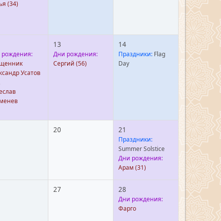
ья
(34)
13
14
 рождения:
Дни рождения:
Праздники:
Flag
щенник
Сергий
(56)
Day
ксандр Усатов
,
еслав
менев
20
21
Праздники:
Summer Solstice
Дни рождения:
Арам
(31)
27
28
Дни рождения:
Фарго