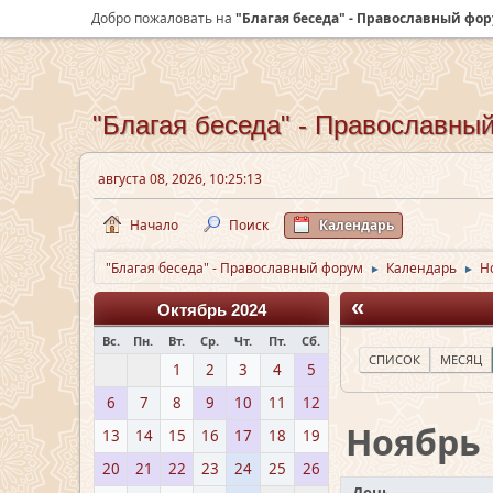
Добро пожаловать на
"Благая беседа" - Православный фо
"Благая беседа" - Православны
августа 08, 2026, 10:25:13
Начало
Поиск
Календарь
"Благая беседа" - Православный форум
Календарь
Н
►
►
«
Октябрь 2024
Вс.
Пн.
Вт.
Ср.
Чт.
Пт.
Сб.
СПИСОК
МЕСЯЦ
1
2
3
4
5
6
7
8
9
10
11
12
Ноябрь
13
14
15
16
17
18
19
20
21
22
23
24
25
26