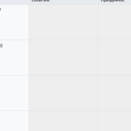
События:
Праздники:
7
18