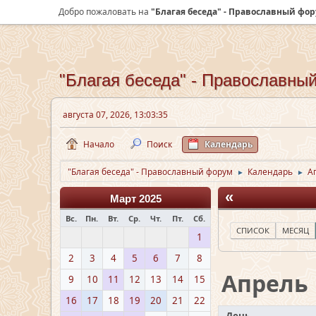
Добро пожаловать на
"Благая беседа" - Православный фо
"Благая беседа" - Православны
августа 07, 2026, 13:03:35
Начало
Поиск
Календарь
"Благая беседа" - Православный форум
Календарь
А
►
►
«
Март 2025
Вс.
Пн.
Вт.
Ср.
Чт.
Пт.
Сб.
СПИСОК
МЕСЯЦ
1
2
3
4
5
6
7
8
Апрель
9
10
11
12
13
14
15
16
17
18
19
20
21
22