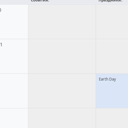
События:
Праздники:
0
21
Earth Day