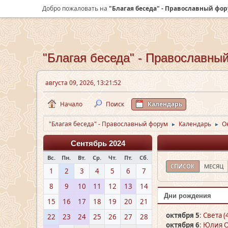
Добро пожаловать на
"Благая беседа" - Православный фо
"Благая беседа" - Православны
августа 09, 2026, 13:21:52
Начало
Поиск
Календарь
"Благая беседа" - Православный форум
Календарь
О
►
►
Сентябрь 2024
Вс.
Пн.
Вт.
Ср.
Чт.
Пт.
Сб.
СПИСОК
МЕСЯЦ
1
2
3
4
5
6
7
8
9
10
11
12
13
14
Дни рождения
15
16
17
18
19
20
21
октября 5
:
Света (
22
23
24
25
26
27
28
октября 6
:
Юлия О