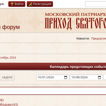
рум
.
Войти
Регистрация
й форум
Новости:
Предлагае
ктябрь 2024
Календарь предстоящих событ
НЕДЕЛЯ
48)
бодова (43)