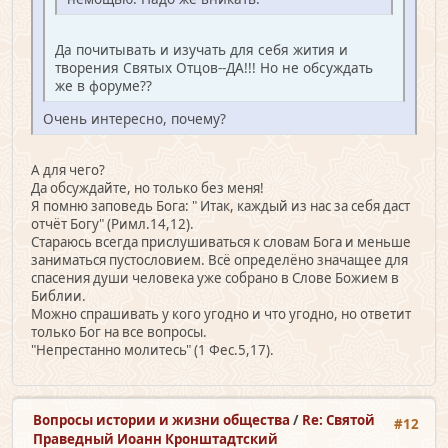
Да почитывать и изучать для себя жития и
творения Святых Отцов--ДА!!! Но не обсуждать
же в форуме??
Очень интересно, почему?
А для чего?
Да обсуждайте, но только без меня!
Я помню заповедь Бога: " Итак, каждый из нас за себя даст
отчёт Богу" (Римл.14,12).
Стараюсь всегда прислушиваться к словам Бога и меньше
заниматься пустословием. Всё определёно значащее для
спасения души человека уже собрано в Слове Божием в
Библии.
Можно спрашивать у кого угодно и что угодно, но ответит
только Бог на все вопросы.
"Непрестанно молитесь" (1 Фес.5,17).
Вопросы истории и жизни общества
/
Re: Святой
#12
Праведный Иоанн Кронштадтский