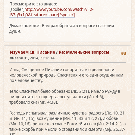
Просмотрите это видео:
[spoiler]
http://www.youtube.com/watch?v=2-
lB7q5x1j0&feature=share[/spoiler]
Думаю поможет Вам разобраться в вопросе спасения
души.
Изучаем Св. Писание
/
Re: Маленькие вопросы
#3
января 01, 2014, 22:16:14
Инна, Священное Писание говорит нам о реальности
человеческой природы Спасителя и его единосущии нам
по человечеству.
Тело Спасителя было обрезано (Лк. 2:21), имело нужду в
пище и питье, подвергалось усталости (Ин. 4:6),
требовало сна (Мк. 4:38).
Господь испытывал различные чувства :радость (Лк. 10, 21
и Ин. 11, 15), возмущение (Ин. 11, 33 и 12, 27), любовь
(Мк. 10,16), ревность о славе Божией и гнев (Ин. 2:14-21), а
также скорбь при мысли о страданиях и смерти (Мф. 26,37-
38).