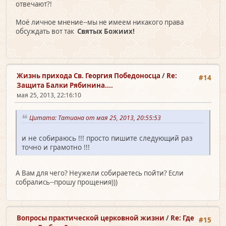
отвечают?!
Моё личное мнение--мы не имеем никакого права
обсуждать вот так
Святых Божиих!
Жизнь прихода Св. Георгия Победоносца
/
Re:
#14
Защита Балки Рябинина....
мая 25, 2013, 22:16:10
Цитата: Татиана от мая 25, 2013, 20:55:53
и не собираюсь !!! просто пишите следующий раз
точно и грамотно !!!
А Вам для чего? Неужели собираетесь пойти? Если
собрались--прошу прощения)))
Вопросы практической церковной жизни
/
Re: Где
#15