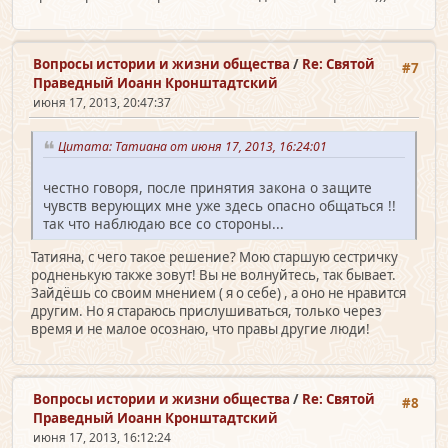
Вопросы истории и жизни общества
/
Re: Святой
#7
Праведный Иоанн Кронштадтский
июня 17, 2013, 20:47:37
Цитата: Татиана от июня 17, 2013, 16:24:01
честно говоря, после принятия закона о защите
чувств верующих мне уже здесь опасно общаться !!
так что наблюдаю все со стороны...
Татияна, с чего такое решение? Мою старшую сестричку
родненькую также зовут! Вы не волнуйтесь, так бывает.
Зайдёшь со своим мнением ( я о себе) , а оно не нравится
другим. Но я стараюсь прислушиваться, только через
время и не малое осознаю, что правы другие люди!
Вопросы истории и жизни общества
/
Re: Святой
#8
Праведный Иоанн Кронштадтский
июня 17, 2013, 16:12:24