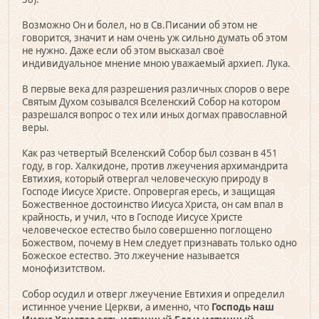
Возможно Он и болел, но в Св.Писании об этом не
говорится, значит и нам очень уж сильно думать об этом
не нужно. Даже если об этом высказал своё
индивидуальное мнение мною уважаемый архиеп. Лука.
В первые века для разрешения различных споров о вере
Святым Духом созывался Вселенский Собор на котором
разрешался вопрос о тех или иных догмах православной
веры.
Как раз четвертый Вселенский Собор был созван в 451
году, в гор. Халкидоне, против лжеучения архимандрита
Евтихия, который отвергал человеческую природу в
Господе Иисусе Христе. Опровергая ересь, и защищая
Божественное достоинство Иисуса Христа, он сам впал в
крайность, и учил, что в Господе Иисусе Христе
человеческое естество было совершенно поглощено
Божеством, почему в Нем следует признавать только одно
Божеское естество. Это лжеучение называется
монофизитством.
Собор осудил и отверг лжеучение Евтихия и определил
истинное учение Церкви, а именно, что
Господь наш