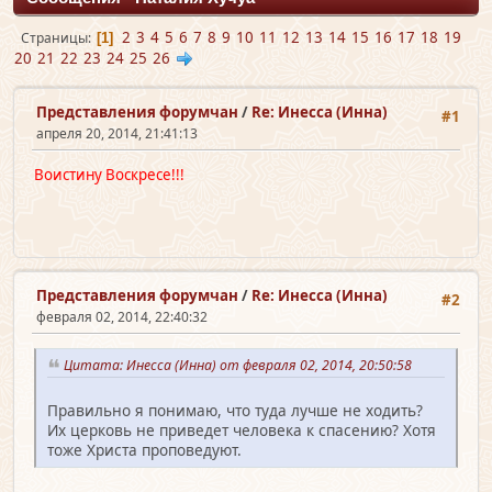
2
3
4
5
6
7
8
9
10
11
12
13
14
15
16
17
18
19
Страницы
1
20
21
22
23
24
25
26
Представления форумчан
/
Re: Инесса (Инна)
#1
апреля 20, 2014, 21:41:13
Воистину Воскресе!!!
Представления форумчан
/
Re: Инесса (Инна)
#2
февраля 02, 2014, 22:40:32
Цитата: Инесса (Инна) от февраля 02, 2014, 20:50:58
Правильно я понимаю, что туда лучше не ходить?
Их церковь не приведет человека к спасению? Хотя
тоже Христа проповедуют.