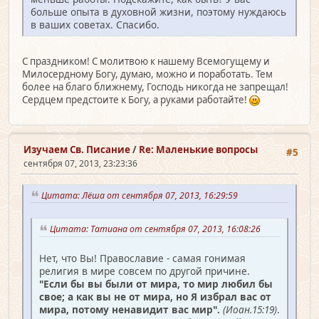
больше опыта в духовной жизни, поэтому нуждаюсь
в ваших советах. Спасибо.
С праздником! С молитвою к нашему Всемогущему и
Милосердному Богу, думаю, можно и поработать. Тем
более на благо ближнему, Господь никогда не запрещал!
Сердцем предстоите к Богу, а руками работайте!
Изучаем Св. Писание
/
Re: Маленькие вопросы
#5
сентября 07, 2013, 23:23:36
Цитата: Лёша от сентября 07, 2013, 16:29:59
Цитата: Татиана от сентября 07, 2013, 16:08:26
Нет, что Вы! Православие - самая гонимая
религия в мире совсем по другой причине.
"Если бы вы были от мира, то мир любил бы
свое; а как вы не от мира, но Я избрал вас от
мира, потому ненавидит вас мир".
(Иоан.15:19)
.