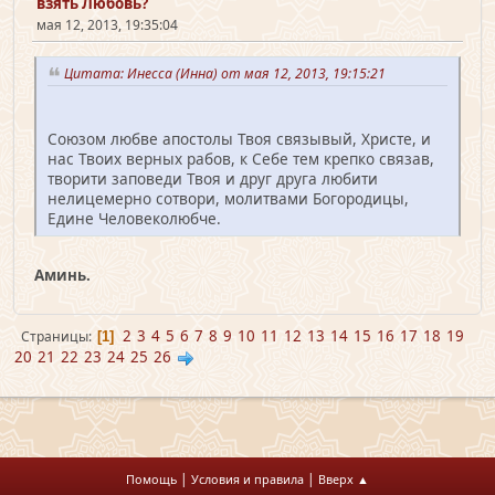
взять Любовь?
мая 12, 2013, 19:35:04
Цитата: Инесса (Инна) от мая 12, 2013, 19:15:21
Союзом любве апостолы Твоя связывый, Христе, и
нас Твоих верных рабов, к Себе тем крепко связав,
творити заповеди Твоя и друг друга любити
нелицемерно сотвори, молитвами Богородицы,
Едине Человеколюбче.
Аминь.
2
3
4
5
6
7
8
9
10
11
12
13
14
15
16
17
18
19
Страницы
1
20
21
22
23
24
25
26
|
|
Помощь
Условия и правила
Вверх ▲