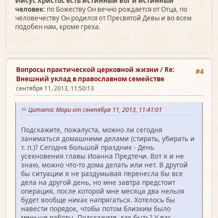
Иисус Христос есть истинный Бог и истинный
человек
: по Божеству Он вечно рождается от Отца, по
человечеству Он родился от Пресвятой Девы и во всем
подобен нам, кроме греха.
Вопросы практической церковной жизни
/
Re:
#4
Внешний уклад в православном семействе
сентября 11, 2013, 11:50:13
Цитата: Мари от сентября 11, 2013, 11:41:01
Подскажите, пожалуста, можно ли сегодня
заниматься домашними делами (стирать, убирать и
т. п.)? Сегодня большой праздник - День
усекновения главы Иоанна Предтечи. Вот я и не
знаю, можно что-то дома делать или нет. В другой
бы ситуации я не раздумывая перенесла бы все
дела на другой день, но мне завтра предстоит
операция, после которой мне месяца два нельзя
будет вообще никак напрягаться. Хотелось бы
навести порядок, чтобы потом близким было
меньше работы. Подскажите, как быть? У вас