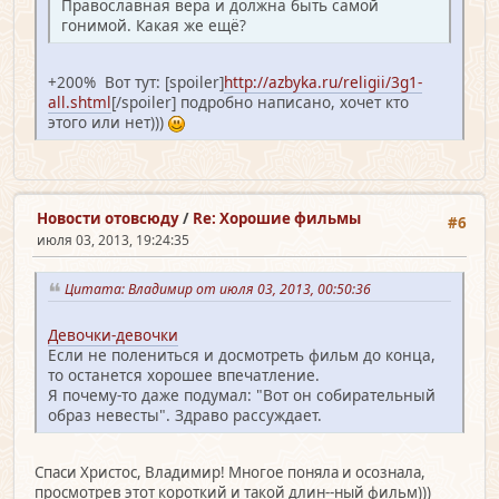
Православная вера и должна быть самой
гонимой. Какая же ещё?
+200% Вот тут: [spoiler]
http://azbyka.ru/religii/3g1-
all.shtml
[/spoiler] подробно написано, хочет кто
этого или нет)))
Новости отовсюду
/
Re: Хорошие фильмы
#6
июля 03, 2013, 19:24:35
Цитата: Владимир от июля 03, 2013, 00:50:36
Девочки-девочки
Если не полениться и досмотреть фильм до конца,
то останется хорошее впечатление.
Я почему-то даже подумал: "Вот он собирательный
образ невесты". Здраво рассуждает.
Спаси Христос, Владимир! Многое поняла и осознала,
просмотрев этот короткий и такой длин--ный фильм)))