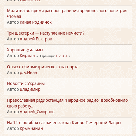
Молитва во время распространения вредоносного поветрия
чтомая
Автор
Канал Родничок
Три шестерки — наступление нечисти?
Автор
Андрей Быстров
Хорошие фильмы
Автор
Кирилл
1
2
3
4
Страницы
Отказ от биометрического паспорта.
Автор
р.Б.Иван
Новости с Украины
Автор
Владимир
Православная радиостанция "Народное радио" возобновило
свою работу...
Автор
Андрей_Смирнов
На 14-е октября назначен захват Киево-Печерской Лавры
Автор
Крымчанин