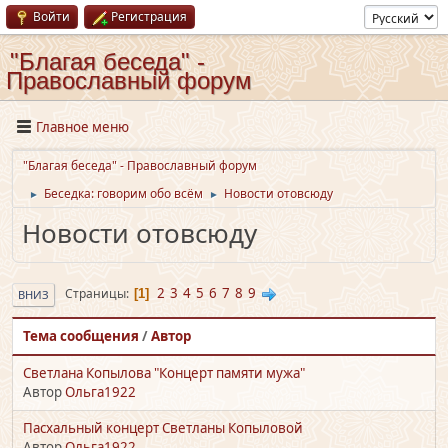
Войти
Регистрация
"Благая беседа" -
Православный форум
Главное меню
"Благая беседа" - Православный форум
Беседка: говорим обо всём
Новости отовсюду
►
►
Новости отовсюду
2
3
4
5
6
7
8
9
Страницы
1
ВНИЗ
Тема сообщения
/
Автор
Светлана Копылова "Концерт памяти мужа"
Автор
Ольга1922
Пасхальный концерт Светланы Копыловой
Автор
Ольга1922