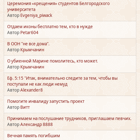
Церемония «крещения» студентов Белгородского
университета
Автор
Evgeniya_piwack
Отдаем иконы бесплатно тем, кто в нужде
Автор
Petar604
В ООН "не все дома".
Автор
Крымчанин
О убиенной Марине помолитесь, кто может.
Автор
Крымчанин
Еф. 5:15 "Итак, внимательно следите за тем, чтобы вы
поступали не как люди немуд
Автор
Alexander8
Помогите инвалиду запустить проект
Автор
Витт
Принимаем на послушание трудников, приглашаем певчих.
Автор
Александр 8888
Вечная память погибшим