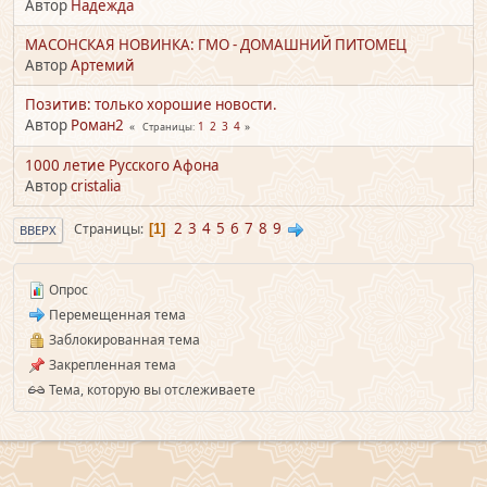
Автор
Надежда
МАСОНСКАЯ НОВИНКА: ГМО - ДОМАШНИЙ ПИТОМЕЦ
Автор
Артемий
Позитив: только хорошие новости.
Автор
Роман2
1
2
3
4
Страницы
1000 летие Русского Афона
Автор
cristalia
2
3
4
5
6
7
8
9
Страницы
1
ВВЕРХ
Опрос
Перемещенная тема
Заблокированная тема
Закрепленная тема
Тема, которую вы отслеживаете