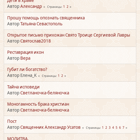
Дети в храме
Автор
Александр
1
2
Страницы
Прошу помощь опознать священника
Автор
Татьяна Севастополь
Открытое письмо прихожан Свято Троице Сергиевой Лавры
Автор
Святослав2018
Реставрация икон
Автор
Вера
Губит ли богатство?
Автор Елена_K
1
2
Страницы
Тайна исповеди
Автор
Светланочка-беляночка
Моногамность брака христиан
Автор
Светланочка-беляночка
Пост
Автор
Священник Александр Усатов
1
2
3
4
5
6
7
Страницы
МОЛИТВА.