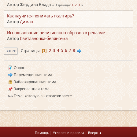
Автор Жердива Влада
1
2
3
Страницы
Как научится понимать псалтирь?
Автор
Диман
Использование религиозных образов в рекламе
Автор
Светланочка-беляночка
2
3
4
5
6
7
8
Страницы
1
ВВЕРХ
Опрос
Перемещенная тема
Заблокированная тема
Закрепленная тема
Тема, которую вы отслеживаете
|
|
Помощь
Условия и правила
Вверх ▲