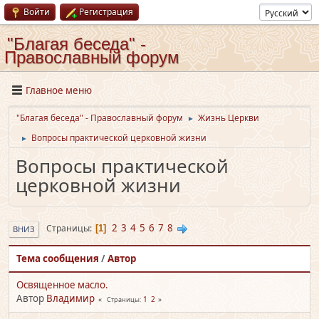
Войти
Регистрация
"Благая беседа" -
Православный форум
Главное меню
"Благая беседа" - Православный форум
Жизнь Церкви
►
Вопросы практической церковной жизни
►
Вопросы практической
церковной жизни
2
3
4
5
6
7
8
Страницы
1
ВНИЗ
Тема сообщения
/
Автор
Освященное масло.
Автор
Владимир
1
2
Страницы