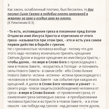
3
Как закон, ослабленный плотию, был бессилен, то
Бог
послал Сына Своего в подобии плоти греховной в
жертву за грех и осудил грех во плоти,
(К Римлянам 8:3)
- То есть, исповедание греха в покаянии пред Богом
Отцом во имя Иисуса Христа и отречение от этого
греха - называется при этом грех, - это и есть уже самое
первое действо в борьбе с грехом.
Не с греховностью человека вообще - потому что для
этого надо человеку изначально принять крещение
Святым Духом и водное крещение во имя Иисуса Христа,
-
чтобы далее, - по вере в Слово Бога
о происходящем с
ним в Новом Завете, - возрастать в Господе - и познавать
силы Нового Завета - в самом себе - ибо Слово Божие
Нового Завета - истина - истинно - истина происходящего с
человеком в Новом Завете - как события при каждом из
крещений. А далее
в Слове Бога человек и узнает
- о -
своего рода - поясах защиты (освобождения) человека от
греха
- в вере в Слово Божие
- от проявления греха, от
оживления греха заповедью закона - в преобразовании
человека Христом и во Христе в Новом Завете, - и в этом
смысле - как победа над грехом - над делами плоти духом,