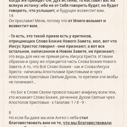
Когда же приидет Он, Дух истины, то наставит вас на
всякую истину: ибо не от Себя говорить будет, но будет
говорить, что услышит,
и будущее возвестит вам.
14
Он прославит Меня, потому что
от Моего возьмет и
возвестит вам.
- То есть, это такой прием есть у еретиков,
отрицающих Слово Божие Нового Завета, мол, вот что
Иисус Христос говорил - они признают, а вот все
остальное, написанное в Новом Завете, не признают,
-
это ведь для них не прямая речь Иисуса Христа. И таким
образом и сразу же отрицается часть Слова Божия Нового
Завета. А то, что Всё Слово Божие - как и Слова Иисуса
Христа - написаны Апостолами Христовыми и чрез
Апостолов Христовых Святым Духом, то еретики эти якобы
не понимают...
- Но Бог в Слове Своем провозглашает анафему всем тем,
кто искажает Слово Божие, реченное Духом Святым чрез
Апостолов Христовых - к Галатам: 1 / 8 - 9 -
8
Но если бы даже мы или Ангел с неба
стал
благовествовать вам не то,
что мы благовествовали