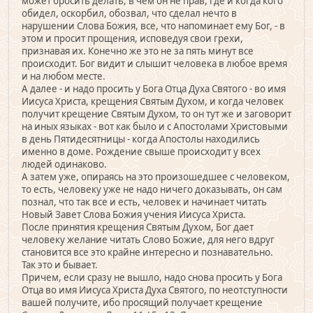
может бросить делать, в чем он не прав, где и когда кого
обидел, оскорбил, обозвал, что сделал нечто в
нарушении Слова Божия, все, что напоминает ему Бог, - в
этом и просит прощения, исповедуя свои грехи,
признавая их. Конечно же это не за пять минут все
происходит. Бог видит и слышит человека в любое время
и на любом месте.
А далее - и надо просить у Бога Отца Духа Святого - во имя
Иисуса Христа, крещения Святым Духом, и когда человек
получит крещение Святым Духом, то он тут же и заговорит
на иных языках - вот как было и с Апостолами Христовыми
в день Пятидесятницы - когда Апостолы находились
именно в доме. Рождение свыше происходит у всех
людей одинаково.
А затем уже, опираясь на это произошедшее с человеком,
то есть, человеку уже не надо ничего доказывать, он сам
познал, что так все и есть, человек и начинает читать
Новый Завет Слова Божия учения Иисуса Христа.
После принятия крещения Святым Духом, Бог дает
человеку желание читать Слово Божие, для него вдруг
становится все это крайне интересно и познавательно.
Так это и бывает.
Причем, если сразу не вышло, надо снова просить у Бога
Отца во имя Иисуса Христа Духа Святого, по неотступности
вашей получите, ибо просящий получает крещение