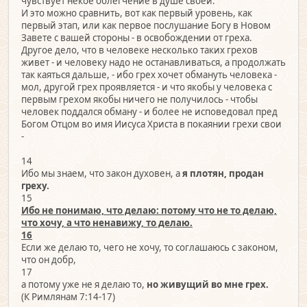
чувствует некое облегчение в душе своей.
И это можно сравнить, вот как первый уровень, как
первый этап, или как первое послушание Богу в Новом
Завете с вашей стороны - в освобождении от греха.
Другое дело, что в человеке несколько таких грехов
живет - и человеку надо не останавливаться, а продолжать
так каяться дальше, - ибо грех хочет обмануть человека -
мол, другой грех проявляется - и что якобы у человека с
первым грехом якобы ничего не получилось - чтобы
человек поддался обману - и более не исповедовал пред
Богом Отцом во имя Иисуса Христа в покаянии грехи свои
-
14
Ибо мы знаем, что закон духовен, а
я плотян, продан
греху.
15
Ибо не понимаю, что делаю: потому что не то делаю,
что хочу, а что ненавижу, то делаю.
16
Если же делаю то, чего не хочу, то соглашаюсь с законом,
что он добр,
17
а потому уже не я делаю то,
но живущий во мне грех.
(К Римлянам 7:14-17)