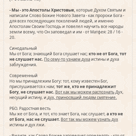
- Мы - это Апостолы Христовые,
которые Духом Святым и
написали Слово Божие Нового Завета - как пророки Бога -
для всех последующих поколений людей, и именно
Апостолам Своим Господь и повелел научить все народы
земли всему, что Он заповедал и им - от Матфея: 28 / 16 -
20.
Синодальный
Мы от Бога; знающий Бога слушает нас;
кто не от Бога, тот
не слушает нас.
По сему-то узнаем духа
истины и духа
заблуждения.
Современный
Но мы принадлежим Богу: тот, кому известен Бог,
прислушивается к нам;
тот же, кто не принадлежит
Богу, не слушает нас.
Вот как мы можем распознать
Дух,
несущий истину, и
дух, приносящий людям смятение.
РБО. Радостная весть
Мы же от Бога, и тот, кто знает Бога, нас слушает,
а кто не
от Бога, нас не слушает.
Вот так мы можем узнать дух
истины и дух лжи.
- Видите, как Слово Божие заповедует определять - кто от