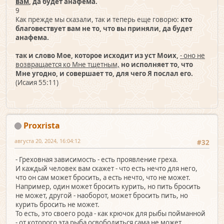
вам
, да будет анафема.
9
Как прежде мы сказали, так и теперь еще говорю:
кто
благовествует вам не то, что вы приняли, да будет
анафема.
так и слово Мое, которое исходит из уст Моих,
- оно не
возвращается ко Мне тщетным,
но исполняет то, что
Мне угодно, и совершает то, для чего Я послал его.
(Исаия 55:11)
Proxrista
августа 20, 2024, 16:04:12
#32
- Греховная зависимость - есть проявление греха.
И каждый человек вам скажет - что есть нечто для него,
что он сам может бросить, а есть нечто, что не может.
Например, один может бросить курить, но пить бросить
не может, другой - наоборот, может бросить пить, но
курить бросить не может.
То есть, это своего рода - как крючок для рыбы пойманной
- от которого эта рыба освободиться сама не может.