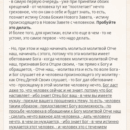
- в самую первую очередь - уже при принятии обоих
крещений - от человека тут же "поотлетает" нечто
греховное, что он сам о себе и будет знать, то есть,
познает истину Слова Божия Нового Завета, - истину
происходящего в Новом Завете с человеком.
Пробуйте
это делать.
И более того, для христиан, если кто еще в чем - то не
устоял, это самое первое - что надо делать.
- Но, при этом и надо начинать молиться молитвой Отче
наш, начинать с этого, потому что эта молитва имеет
обетование Бога - когда человек молится молитвой Отче
наш, признавая Бога Отцом своим, - так прямо к Богу и
обращается, - Отче наш, - молитва эта и есть по воле Бога -
и Бог слушает её и человека произносящего эту молитву -
как Отец Детей Своих слушает, - то Бог дал обетование -
что - просящему в этой молитве человеку нечто,
Бог даст
даже то, что человек сейчас и не знает, потому что Бог
наставляет - ибо знает Отец Бог ваш - в чем вы имеете
нужду - прежде вашего прошения к Нему, то есть, человек
таким образом - предоставляет Богу возможность - по
просьбе человека в обращении к Богу молитвой Отче наш
- сделать нечто важное для человека, - дать человеку
нечто, в чем он нуждается, - ибо знает Бог - в чем истинно
нуждается этот человек, - и человек это с течением