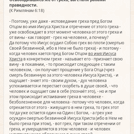
праведности.
(К Римлянам 6:18)
- Поэтому, уже даже - исповедание греха пред Богом
Отцом во имя Иисуса Христа и отречение от этого греха -
уже освобождает в этот момент человека от этого греха и
от вины - как говорят - грех на человеке, а почему?
Да потому что Иисус осудил Собою грех во плоти (смертью
Своей безвинной, ибо в Нем не было греха) - и поэтому -
когда человек кается пред Богом Отцом
во имя Иисуса
Христа
в конкретном грехе - называет его - признает свою
вину - в покаянии, - то происходит следующее с таким
человеком, - он получает прощение у Бога Отца (чрез
смерть безвинную за этого человека Иисуса Христа), - и
ощущает - знает это - своим духом, - дух человека
успокаивается и перестает скорбеть в душе своей, - что
человек и ощущает сам в себе (познаёт это), - но и при
этом происходит истаивание греха в человеке -
безболезненное для человека - потому что человек, когда
отрекается от этого - живущего в нем греха, то грех этот
тогда уже остается один на Один с Богом, - а грех уже
осужден смертью безвинной Иисуса Христа (ибо в Нем не
было греха при этом), - вот грех, при таком отречении от
греха, и умерщвляется в этом человеке - и человек