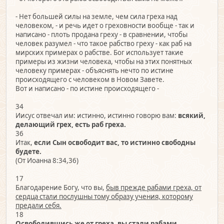
- Нет большей силы на земле, чем сила греха над
человеком, - и речь идет о греховности вообще - так и
написано - плоть продана греху - в сравнении, чтобы
человек разумел - что такое рабство греху - как раб на
мирских примерах о рабстве. Бог использует такие
примеры из жизни человека, чтобы на этих понятных
человеку примерах - объяснять нечто по истине
происходящего с человеком в Новом Завете.
Вот и написано - по истине происходящего -
34
Иисус отвечал им: истинно, истинно говорю вам:
всякий,
делающий грех, есть раб греха.
36
Итак,
если Сын освободит вас, то истинно свободны
будете.
(От Иоанна 8:34,36)
17
Благодарение Богу, что вы,
быв прежде рабами греха, от
сердца стали послушны тому образу учения, которому
предали себя.
18
Освободившись же от греха, вы стали рабами