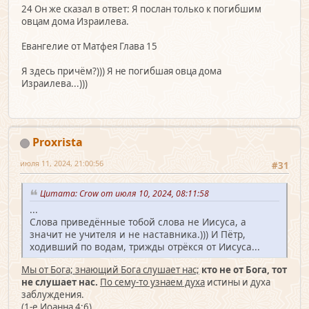
24 Он же сказал в ответ: Я послан только к погибшим
овцам дома Израилева.
Евангелие от Матфея Глава 15
Я здесь причём?))) Я не погибшая овца дома
Израилева...)))
Proxrista
июля 11, 2024, 21:00:56
#31
Цитата: Crow от июля 10, 2024, 08:11:58
...
Слова приведённые тобой слова не Иисуса, а
значит не учителя и не наставника.))) И Пётр,
ходивший по водам, трижды отрёкся от Иисуса...
Мы от Бога; знающий Бога слушает нас;
кто не от Бога, тот
не слушает нас.
По сему-то узнаем духа
истины и духа
заблуждения.
(1-е Иоанна 4:6)