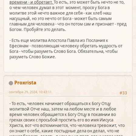
времени - и обретает.
То есть, это может быть нечто не то,
о чем человек думал в этот момент, прося у Бога в
молитве этой нечто важное для себя - как хлеб наш
насущный, но это нечто от Бога - может быть самым
главным для человека - что он потом сам и признает - пред
Богом. Пробуйте это делать.
- Есть еще молитва Апостола Павла из Послания к
Ефесянам - позволяющая человеку обретать мудрость от
Бога - чтобы разуметь Слово Бога. Обязательна, чтобы
разуметь Слово Божие.
Proxrista
сентября 29, 2024, 10:43:11
#33
- То есть, человек начинает обращаться к Богу Отцу
молитвой Отче наш, затем на любом месте и в любое
время человек обращается к Богу Отцу в покаянии во
грехах своих с просьбой простить его во имя Иисуса
Христа, вот что вспоминается, что человека тревожит, что
он знает о себе, какие постыдные дела он делал, что не