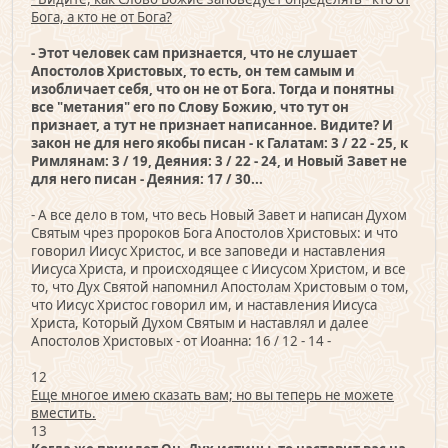
Бога, а кто не от Бога?
- Этот человек сам признается, что не слушает
Апостолов Христовых, то есть, он тем самым и
изобличает себя, что он не от Бога. Тогда и понятны
все "метания" его по Слову Божию, что тут он
признает, а тут не признает написанное. Видите? И
закон не для него якобы писан - к Галатам: 3 / 22 - 25, к
Римлянам: 3 / 19, Деяния: 3 / 22 - 24, и Новый Завет не
для него писан - Деяния: 17 / 30...
- А все дело в том, что весь Новый Завет и написан Духом
Святым чрез пророков Бога Апостолов Христовых: и что
говорил Иисус Христос, и все заповеди и наставления
Иисуса Христа, и происходящее с Иисусом Христом, и все
то, что Дух Святой напомнил Апостолам Христовым о том,
что Иисус Христос говорил им, и наставления Иисуса
Христа, Который Духом Святым и наставлял и далее
Апостолов Христовых - от Иоанна: 16 / 12 - 14 -
12
Еще многое имею сказать вам; но вы теперь не можете
вместить.
13