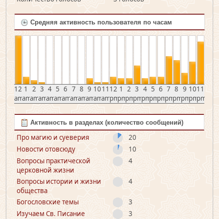
Средняя активность пользователя по часам
12
1
2
3
4
5
6
7
8
9
10
11
12
1
2
3
4
5
6
7
8
9
10
11
am
am
am
am
am
am
am
am
am
am
am
am
pm
pm
pm
pm
pm
pm
pm
pm
pm
pm
pm
pm
Активность в разделах (количество сообщений)
Про магию и суеверия
20
Новости отовсюду
10
Вопросы практической
4
церковной жизни
Вопросы истории и жизни
4
общества
Богословские темы
3
Изучаем Св. Писание
3