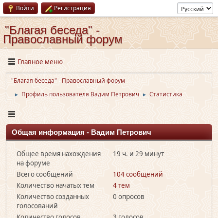
Войти
Регистрация
"Благая беседа" -
Православный форум
Главное меню
"Благая беседа" - Православный форум
Профиль пользователя Вадим Петрович
Статистика
►
►
Общая информация - Вадим Петрович
Общее время нахождения
19 ч. и 29 минут
на форуме
Всего сообщений
104 сообщений
Количество начатых тем
4 тем
Количество созданных
0 опросов
голосований
Количество голосов
3 голосов