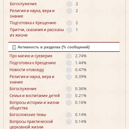
Богослужение
2
Религия и наука, вера и
2
знание
Подготовка к Крещению
2
Притчи, сказания и рассказы
1
из жизни
Активность в разделах (% сообщений)
Про магию и суеверия
2.74%
Подготовка к Крещению
1.44%
Новости отовсюду
0.47%
Религия и наука, вера и
0.39%
знание
Богослужение
0.36%
Семья и воспитание детей
0.21%
Вопросы истории и жизни
0.16%
общества
Богословские темы
0.14%
Вопросы практической
0.14%
церковной жизни