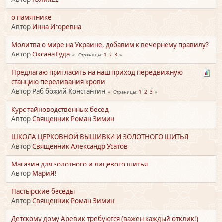
о памятнике
Автор
Инна Игоревна
Молитва о мире на Украине, добавим к вечернему правилу?
Автор
Оксана Гуда
1
2
3
Страницы
Предлагаю пригласить на наш приход передвижную
станцию переливания крови
Автор Раб божий Константин
1
2
3
Страницы
Курс тайноводственных бесед
Автор
Священник Роман Зимин
ШКОЛА ЦЕРКОВНОЙ ВЫШИВКИ И ЗОЛОТНОГО ШИТЬЯ
Автор
Священник Александр Усатов
Магазин для золотного и лицевого шитья
Автор
МариЯ!
Пастырские беседы
Автор
Священник Роман Зимин
Детскому дому Аревик требуются (важен каждый отклик!)