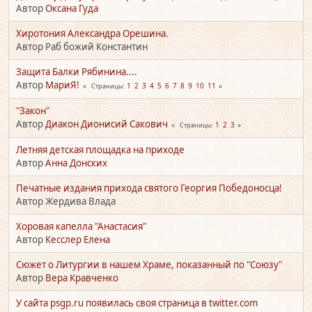
Автор
Оксана Гуда
Хиротония Александра Орешина.
Автор Раб божий Константин
Защита Балки Рябинина....
Автор
МариЯ!
1
2
3
4
5
6
7
8
9
10
11
Страницы
"Закон"
Автор
Диакон Дионисий Сакович
1
2
3
Страницы
Летняя детская площадка на приходе
Автор
Анна Донских
Печатные издания прихода святого Георгия Победоносца!
Автор Жердива Влада
Хоровая капелла "Анастасия"
Автор
Кесслер Елена
Сюжет о Литургии в нашем Храме, показанный по "Союзу"
Автор
Вера Кравченко
У сайта psgp.ru появилась своя страница в twitter.com