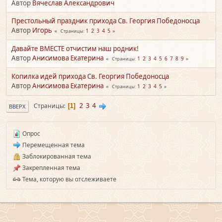
Автор
Вячеслав Александрович
Престольный праздник прихода Св. Георгия Победоносца
Автор
Игорь
1
2
3
4
5
Страницы
Давайте ВМЕСТЕ отчистим наш родник!
Автор
Анисимова Екатерина
1
2
3
4
5
6
7
8
9
Страницы
Копилка идей прихода Св. Георгия Победоносца
Автор
Анисимова Екатерина
1
2
3
4
5
Страницы
2
3
4
Страницы
1
ВВЕРХ
Опрос
Перемещенная тема
Заблокированная тема
Закрепленная тема
Тема, которую вы отслеживаете