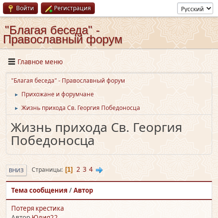
Войти
Регистрация
"Благая беседа" -
Православный форум
Главное меню
"Благая беседа" - Православный форум
Прихожане и форумчане
►
Жизнь прихода Св. Георгия Победоносца
►
Жизнь прихода Св. Георгия
Победоносца
2
3
4
Страницы
1
ВНИЗ
Тема сообщения
/
Автор
Потеря крестика
Автор
Юлия22