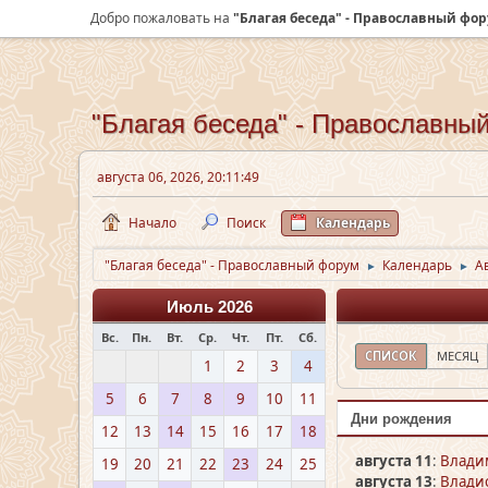
Добро пожаловать на
"Благая беседа" - Православный фо
"Благая беседа" - Православны
августа 06, 2026, 20:11:49
Начало
Поиск
Календарь
"Благая беседа" - Православный форум
Календарь
А
►
►
Июль 2026
Вс.
Пн.
Вт.
Ср.
Чт.
Пт.
Сб.
СПИСОК
МЕСЯЦ
1
2
3
4
5
6
7
8
9
10
11
Дни рождения
12
13
14
15
16
17
18
августа 11
:
Влади
19
20
21
22
23
24
25
августа 13
:
Владис