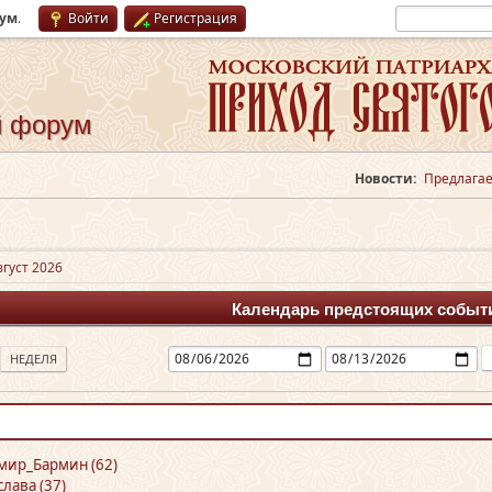
рум
.
Войти
Регистрация
й форум
Новости:
Предлагае
вгуст 2026
Календарь предстоящих событ
НЕДЕЛЯ
мир_Бармин (62)
лава (37)