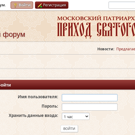
рум
.
Войти
Регистрация
й форум
Новости:
Предлагае
ойти
Имя пользователя:
Пароль:
Хранить данные входа: