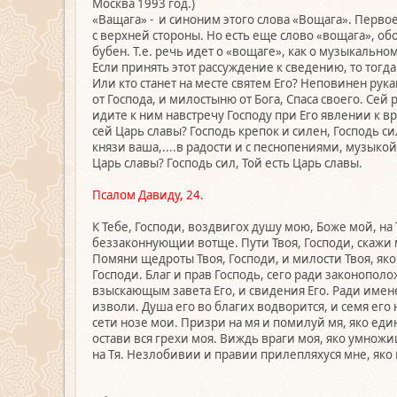
Москва 1993 год.)
«Ващага» - и синоним этого слова «Вощага». Первое
с верхней стороны. Но есть еще слово «вощага», о
бубен. Т.е. речь идет о «вощаге», как о музыкальн
Если принять этот рассуждение к сведению, то тогд
Или кто станет на месте святем Его? Неповинен рук
от Господа, и милостыню от Бога, Спаса своего. Сей
идите к ним навстречу Господу при Его явлении к вра
сей Царь славы? Господь крепок и силен, Господь си
князи ваша,....в радости и с песнопениями, музыкой 
Царь славы? Господь сил, Той есть Царь славы.
Псалом Давиду, 24.
К Тебе, Господи, воздвигох душу мою, Боже мой, на 
беззаконнующии вотще. Пути Твоя, Господи, скажи ми
Помяни щедроты Твоя, Господи, и милости Твоя, яко 
Господи. Благ и прав Господь, сего ради законопол
взыскающым завета Его, и свидения Его. Ради имене 
изволи. Душа его во благих водворится, и семя его 
сети нозе мои. Призри на мя и помилуй мя, яко ед
остави вся грехи моя. Виждь враги моя, яко умнож
на Тя. Незлобивии и правии прилепляхуся мне, яко п