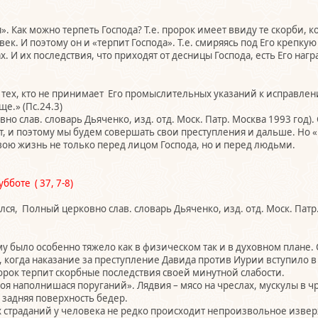
я». Как можно терпеть Господа? Т.е. пророк имеет ввиду те скорби, 
век. И поэтому он и «терпит Господа». Т.е. смиряясь под Его крепк
ах. И их последствия, что приходят от десницы Господа, есть Его наг
тех, кто не принимает Его промыслительных указаний к исправлению 
е.» (Пс.24.3)
вно слав. словарь Дьяченко, изд. отд. Моск. Патр. Москва 1993 год)
т, и поэтому мы будем совершать свои преступления и дальше. Но «.
 свою жизнь не только перед лицом Господа, но и перед людьми.
е ( 37, 7-8)
ился, Полный церковно слав. словарь Дьяченко, изд. отд. Моск. Патр. 
 было особенно тяжело как в физическом так и в духовном плане. 
 когда наказание за преступление Давида против Иурии вступило в
ророк терпит скорбные последствия своей минутной слабости.
я наполнишася поруганий». Лядвия – мясо на чреслах, мускулы в чр
е. задняя поверхность бедер.
 страданий у человека не редко происходит непроизвольное изверж