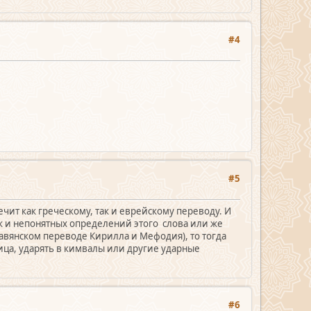
#4
#5
ечит как греческому, так и еврейскому переводу. И
ок и непонятных определений этого слова или же
славянском переводе Кирилла и Мефодия), то тогда
лица, ударять в кимвалы или другие ударные
#6