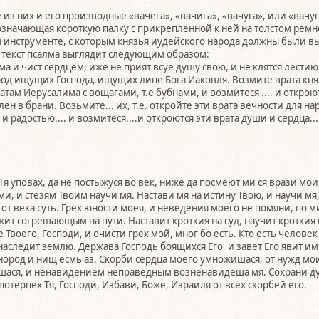
 из них и его производные «вачега», «вачига», «вачуга», или «вач
бозначающая короткую палку с прикрепленной к ней на толстом ре
ом инструменте, с которым князья иудейского народа должны были в
а текст псалма выглядит следующим образом:
ама и чист сердцем, иже не прият всуе душу свою, и не клятся лест
 род ищущих Господа, ищущих лице Бога Иаковля. Возмите врата княз
там Иерусалима с вощагами, т.е бубнами, и возмитеся .... и откроются
лен в брани. Возьмите... их, т.е. откройте эти врата вечности для 
и радостью.... и возмитеся....и откроются эти врата души и сердца...
Тя уповах, да не постыжуся во век, ниже да посмеют ми ся врази мои
, и стезям Твоим научи мя. Настави мя на истину Твою, и научи мя, 
от века суть. Грех юности моея, и неведения моего не помяни, по м
ожит согрешающым на пути. Наставит кроткия на суд, научит кроткия
Твоего, Господи, и очисти грех мой, мног бо есть. Кто есть челове
наследит землю. Держава Господь боящихся Его, и завет Его явит им.
инород и нищ есмь аз. Скорби сердца моего умножишася, от нужд мо
ишася, и ненавидением неправедным возненавидеша мя. Сохрани душ
отерпех Тя, Господи, Избави, Боже, Израиля от всех скорбей его.