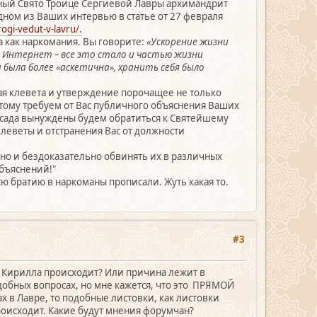
инный Свято Троице Сергиевой Лавры архимандрит
ном из Ваших интервью в статье от 27 февраля
gi-vedut-v-lavru/.
а как наркомания. Вы говорите:
«Ускорение жизни
, Интернет – все это стало и частью жизни
 была более «аскетична», хранить себя было
ная клевета и утверждение порочащее не только
тому требуем от Вас публичного объяснения Ваших
Посада вынуждены будем обратиться к Святейшему
леветы и отстранения Вас от должности
чно и бездоказательно обвинять их в различных
объяснений!"
сю братию в наркоманы прописали. Жуть какая то.
#3
ха Кирилла происходит? Или причина лежит в
добных вопросах, но мне кажется, что это ПРЯМОЙ
х в Лавре, то подобные листовки, как листовки
роисходит. Какие будут мнения форумчан?