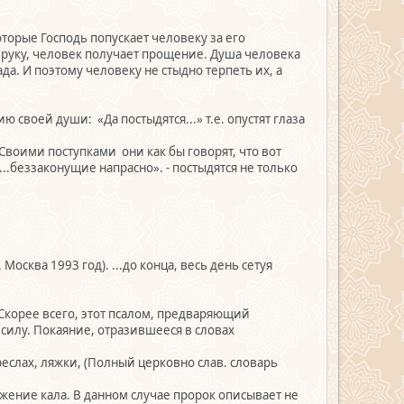
которые Господь попускает человеку за его
ую руку, человек получает прощение. Душа человека
рада. И поэтому человеку не стыдно терпеть их, а
своей души: «Да постыдятся...» т.е. опустят глаза
. Своими поступками они как бы говорят, что вот
..беззаконущие напрасно». - постыдятся не только
Москва 1993 год). ...до конца, весь день сетуя
Скорее всего, этот псалом, предваряющий
 силу. Покаяние, отразившееся в словах
еслах, ляжки, (Полный церковно слав. словарь
ение кала. В данном случае пророк описывает не