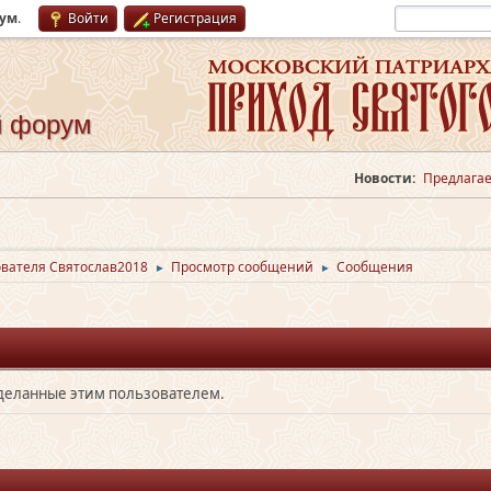
рум
.
Войти
Регистрация
й форум
Новости:
Предлагае
вателя Святослав2018
Просмотр сообщений
Сообщения
►
►
сделанные этим пользователем.