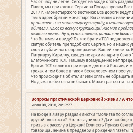
Час от часу не легче! Сегодня на входе опять раз
Павел, мы прихожане Сергиева Посада просим Вас 
2017 г. «Монастырского вестника: Все дороги ведут 
Там в адрес братии монастыря Вы сказали о наличии
проникает и за монастырскую ограду, в монашескую
обители. Плюс ко всему окружающий нас мир предлаг
немного легче... Ну и, естественно, раньше не было
Что Вы имели ввиду? То, что братия ТСЛ подвержен
святую обитель преподобного Сергия, но и наших 
слов и публичного опровержения Вашей клеветы. В 
Патриарху Кириллу, священно архимандриту Свято 
Благочинного ТСЛ. Нашему возмущению нет преде
Братия ТСЛ является примером для всей России, и 
грехах и тем более в таком бесчеловечном преступ
Что происходит в обители? Или опять не обращать в
Но дыма то без огня не бывает. Может разъяснит кт
Вопросы практической церковной жизни
/
А чт
июля 08, 2018, 20:12:27
На входе в Лавру раздали листки "Молитва по согл
другой плоскости? Что то случилось? Да и вообще 
призыв к расколу в Церкви! Если есть Приказ Святе
товарища Ленина в преддверии рождения газеты "Ис