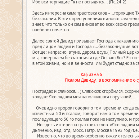
Ибо вси терпящие Тя не постыдятся... (Пс.24.2)
Здесь интересна сама трактовка слов «...терпящие Т
беззакония. В этих преступлениях виноват сам чело
знает, что только он сам виноват во всех своих грех
наоборот почетно.
Далее святой Давид призывает Господа к наказанию 
пред лицом людей и Господа «...беззаконнущие вотщ
Вотще: напрасно, втуне, даром, всуе.( Полный церко
мы, совершаем беззакония и где Он ваш Бог? Его не
в этой жизни, но и в вечности. Им будет стыдно за
Кафизма 6
Псалом Давиду, в воспоминание о суббот
Пострадах и слякохся... ( Слякохся: сгорбился, скорч
хождах: Яко лядвия моя наполнишася поруганий,...
Очевидно пророк говорит о том времени когда ему
известный 50 й псалом, говорит нам о том времени,
последующего 50 го псалма пока не наступило, и п
Но здесь интересна трактовка слов «Яко лядвия мо
Дьяченко, изд. отд. Моск. Патр. Москва 1993 год) т.
Известно, что во время особенно тяжких телесных