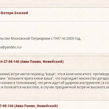
е Матери Божией
ьстве Московской Патриархии с 1997 по 2009 год,
va@yandex.ru>
24-37-98-146 (Авва Памво, Фивейский)
овании) встречается перевод "ващя", что в конечном итоге противор
нии: "возьмите врата князи ваша", что порождает множество догад
и сказано в толковании), что речь идет об ударном инструменте ( в 
к и полагается на востоке, в случае праздничной встречи высокого 
.
7-98-146 (Авва Памво, Фивейский)