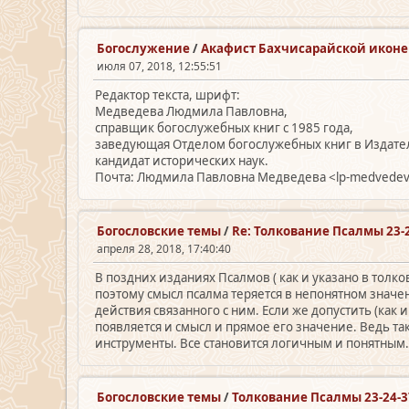
Богослужение
/
Акафист Бахчисарайской икон
июля 07, 2018, 12:55:51
Редактор текста, шрифт:
Медведева Людмила Павловна,
справщик богослужебных книг с 1985 года,
заведующая Отделом богослужебных книг в Издател
кандидат исторических наук.
Почта: Людмила Павловна Медведева <lp-medvede
Богословские темы
/
Re: Толкование Псалмы 23-
апреля 28, 2018, 17:40:40
В поздних изданиях Псалмов ( как и указано в толк
поэтому смысл псалма теряется в непонятном значе
действия связанного с ним. Если же допустить (как 
появляется и смысл и прямое его значение. Ведь та
инструменты. Все становится логичным и понятным
Богословские темы
/
Толкование Псалмы 23-24-3