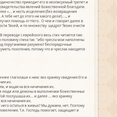
о одиночество приводит его в неописуемый трепет и
е свидетельства явлений Божественной благодати.
алее «... и несть исцеления (без возвращения
 тебе нет до этого ни какого дела!) ..., и
лучил помощь от Него. О чем и говорит далее в
лости Твоей, и по множеству щедрот Твоих очисти
В переводе с еврейского весь стих читается таю
половину стиха так: "ибо чресла мои наполнены
 под поруганиями разумеют беспорядочные
зуметь похотения, потому что в чреслах находятся
чнее глаголаше к ним: яко храняху свидения Его и
ния их.
м, и мщая на вся начинания их.
 им люди или демоны в выполнении божественных
й послушаша их... и далее ... яко храняху
 вся начинания их.
 него остаться в живых? Мы думаем, нет. Поэтому
овеления. Т.е. Господь помогает, защищает и