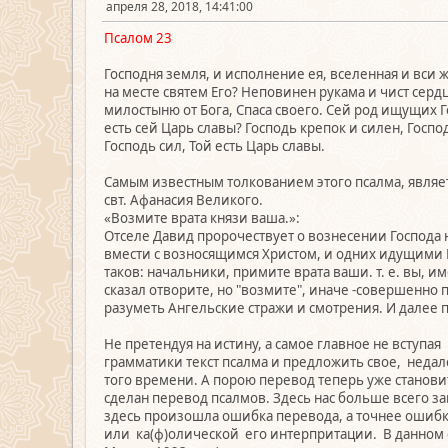
апреля 28, 2018, 14:41:00
Псалом 23
Господня земля, и исполнение ея, вселенная и вси ж
на месте святем Его? Неповинен рукама и чист серд
милостыню от Бога, Спаса своего. Сей род ищущих Г
есть сей Царь славы? Господь крепок и силен, Госпо
Господь сил, Той есть Царь славы.
Самым известным толкованием этого псалма, являе
свт. Афанасия Великого.
«Возмите врата князи ваша.»:
Отселе Давид пророчествует о вознесении Господа н
вмести с возносящимся Христом, и одних идущими Е
таков: начальники, примите врата ваши. т. е. вы, 
сказал отворите, но "возмите", иначе -совершенно
разуметь Ангельские стражи и смотрения. И далее по
Не претендуя на истину, а самое главное не вступа
грамматики текст псалма и предложить свое, недал
того времени. А порою перевод теперь уже станови
сделан перевод псалмов. Здесь нас больше всего з
здесь произошла ошибка перевода, а точнее ошибка
или ка(ф)олической его интерпритации. В данном сл