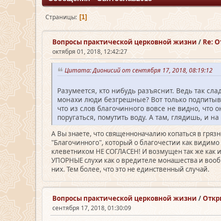
Страницы
1
Вопросы практической церковной жизни
/
Re: 
октября 01, 2018, 12:42:27
Цитата: Дионисий от сентября 17, 2018, 08:19:12
Разумеется, кто нибудь разъяснит. Ведь так слад
монахи люди безгрешные? Вот только подпитыват
что из слов благочинного вовсе не видно, что 
поругаться, помутить воду. А там, глядишь, и на
А Вы знаете, что священноначалию копаться в гряз
"Благочинного", который о благочестии как видимо 
клеветником НЕ СОГЛАСЕН! И возмущен так же как и 
УПОРНЫЕ слухи как о вредителе монашества и вообщ
них. Тем более, что это не единственный случай.
Вопросы практической церковной жизни
/
Откр
сентября 17, 2018, 01:30:09