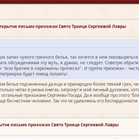
Открытое письмо прихожан Свято Троице Сергиевой Лавры
ок запах чужого грязного белья, так хочется в нём поковыряться..
ь обсуждениями эту муть, я думаю, не следует. Советую обратить
он "всю братию в наркоманы прописал". И группа прихожан - чист
 патриарха будет повод полаять!
ном белье подчиненных да еще и принародно более тяжкий грех, чем
только читал в умных книгах, затронут и мой личный духовник, кот
остальные прихожане Сергиева Посада. Да и вообще про этого "бла
е бесчестном человеке. Так что не удивляюсь его беспардонности
ытое письмо прихожан Свято Троице Сергиевой Лавры