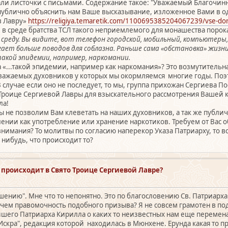
давали листочки с письмами. Содержание такое: "Уважаемый Благоч
публично объяснить нам Ваше высказывание, изложенное Вами в од
в Лавру»
https://religiya.temaretik.com/1100695385204067239/vse-doro
 в среде братства ТСЛ такого неприемлемого для монашества порок
 среду. Вы видите, вот телефон городской, мобильный, компьютеры
ает больше поводов для соблазна. Раньше сама «обстановка» жизни
 такой эпидемии, например, наркомании.
а «...такой эпидемии, например как наркомания»? Это возмутитель
уважаемых духовников у которых мы окормляемся многие годы. Поэ
случае если оно не последует, то мы, группа прихожан Сергиева 
Троице Сергиевой Лавры для взыскательного рассмотрения Вашей к
ла!
мы не позволим Вам клеветать на наших духовников, а так же публи
лении как употребление или хранение наркотиков. Требуем от Вас 
нимания? То молитвы по согласию наперекор Указа Патриарху, то в
о нибудь, что происходит то?
о происходит в Свято Троице Сергиевой Лавре?
ашению". Мне что то непонятно. Это по благословению Св. Патриар
в чем правомочность подобного призыва? Я не совсем грамотен в по
йшего Патриарха Кирилла о каких то неизвестных нам еще перемена
кра", редакция которой находилась в Мюнхене. Ерунда какая то п