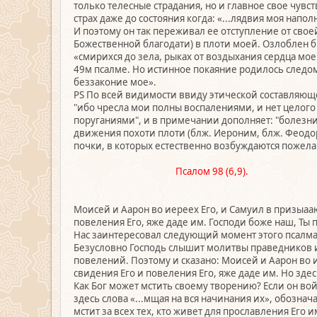
только телесные страдания, но и главное свое чувс
страх даже до состояния когда: «...лядвия моя на
И поэтому он так переживал ее отступление от своей
Божественной благодати) в плоти моей. Озлоблен бых..
«смирихся до зела, рыках от воздыхания сердца мо
49м псалме. Но истинное покаяние родилось следом
беззаконие мое».
PS По всей видимости ввиду этической составляющей
"ибо чресла мои полны воспалениями, и нет целог
поруганиями", и в примечании дополняет: "болезни
движения похоти плоти (блж. Иероним, блж. Феодори
почки, в которых естественно возбуждаются пожелания
Псалом 98 (6,9).
Моисей и Аарон во иереех Его, и Самуил в призыааю
повеления Его, яже даде им. Господи боже наш, Ты 
Нас заинтересовал следующий момент этого псалма:
Безусловно Господь слышит молитвы праведников и
повелений. Поэтому и сказано: Моисей и Аарон во и
свидения Его и повеления Его, яже даде им. Но здес
Как Бог может мстить своему творению? Если он вой
здесь слова «...мщая на вся начинания их», обозн
мстит за всех тех, кто живет для прославления Его 