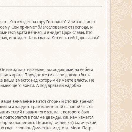
сть. Кто взыдет на гору Господню? Или кто станет
воему. Сей приимет благословение от Господа, и
змитеся врата вечная, и внидет Царь славы. Кто
ная, и внидет Царь славы. Кто есть сей Царь славы?
а Он находился на земле, восходящими на небеса
зять врата. Порядок же сих слов должен быть
же ваши вместо: над которыми имеете власть. Не
а имеющего войти. А под вратами надобно
ь ваше внимание на этот спорный с точки зрения
новиться владеть грамматической основой языка
атический правил того языка, с которого был
 повторяется в псалме дважды. Как нам кажется,
вопроизношения о Церкви, точнее ка(т)олической
слав. словарь Дьяченко, изд. отд. Моск. Патр.