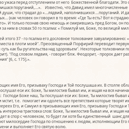
тво ужаса перед отступлением от него Божественной благодати. Эт
полнишася поруганий,...». Известно, что Давид имел многочисленны
 души, что страдал до «...лядвий, наполнившихся ...поруганий. И д
. (как человек он говорил в то время: «Где Ты есть? Вот я страдаю. А
его». И только познав свою немощь и смирившись пред Богом, он по
 за ним в словах 50 го псалма: « Помилуй мя, Боже, по велицей ми
 этого 37 - го псалма его дословное толкование завуалированно: «
о места в плоти моей". Преосвященный Порфирий переводит первую 
 суть как бы ругательства над здоровьем". Некоторые толковники
т). "Под словом лядвия, - говорит блж. Феодорит, - пророк дает ра
" [6, с. 175].».
щих имя Его, призываху Господа и Той послушаша их. В столпе обла
послушал еси их: Боже, Ты милостив бывал им, и мщая на вся начина
 Господи Боже наш, Ты послушал еси их: Боже, Ты милостив бывал и
 мстит, т.е. помогает им одолеть все препятствия которые творят
ереех Его, и Самуил в призывающих имя Его, призываху Господа и То
ь интересна трактовка слов: Боже, Ты милостив бывал им, и мщая на
дет в спор с человеком, то будет ли хотя бы единственный шанс для
ачают милосердие Господа по отношению к людям, исполняющим Его п
имени и выполняет Его святую волю.