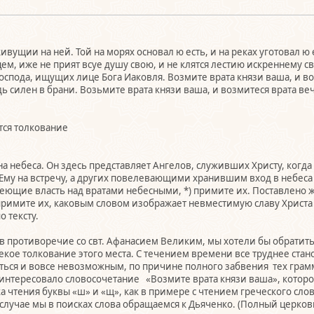
ивущии на ней. Той на морях основал ю есть, и на реках уготовал ю е
цем, иже не прият всуе душу свою, и не клятся лестию искреннему с
оспода, ищущих лице Бога Иаковля. Возмите врата князи ваша, и во
дь силен в брани. Возьмите врата князи ваша, и возмитеся врата веч
тся толкование
а небеса. Он здесь представляет Ангелов, служивших Христу, когд
му на встречу, а других повелевающими хранившим вход в небеса в
имеющие власть над вратами небесными, *) примите их. Поставлено 
 примите их, каковым словом изображает невместимую славу Христ
 тексту.
я в противоречие со свт. Афанасием Великим, мы хотели бы обратит
екое толкование этого места. С течением времени все труднее ста
ться и вовсе невозможным, по причине полного забвения тех грамм
аинтересовало словосочетание «Возмите врата князи ваша», которое
 чтения буквы «ш» и «щ», как в примере с чтением греческого сло
учае мы в поисках слова обращаемся к Дьяченко. (Полный церковно 