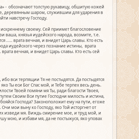
уга» - обозначают толстую рукавицу, обшитую кожей
мне, деревянным шаром, служившим для ударения в
ыйти навстречу Господу.
ию искреннему своему. Сей приимет благословение
и ваша, князья иудейского народа, возмите, т.е.
 ..... врата вечная, и внидет Царь славы. Кто есть
народа иудейского через познание истины, врата
. врата вечная, и внидет Царь славы. Кто есть сей
, ибо вси терпящии Тя не постыдятся. Да постыдятся
яко Ты еси Бог Спас мой, и Тебе терпех весь день.
илости Твоей помяни мя Ты, ради благости Твоея,
 путем Своим Вси путие Господни милость и истина,
к бояйся Господа? Законоположит ему на пути, егоже
 Очи мои выну ко Господу, яко Той исторгнет от
их изведи мя. Виждь смирение мое, и труд мой, и
у мою, и избави мя, да не постыжуся, яко уповах