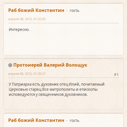
Раб божий Константин
гость
апреля 08, 2012, 01:32:03
Интересно.
Протоиерей Валерий Волощук
апреля 08, 2012, 01:39:27
#1
У Патриарха есть духовник отец Илий, почитаемый
Церковью старец.Все митрополиты и епископы
исповедуются у священников духовников.
Раб божий Константин
гость