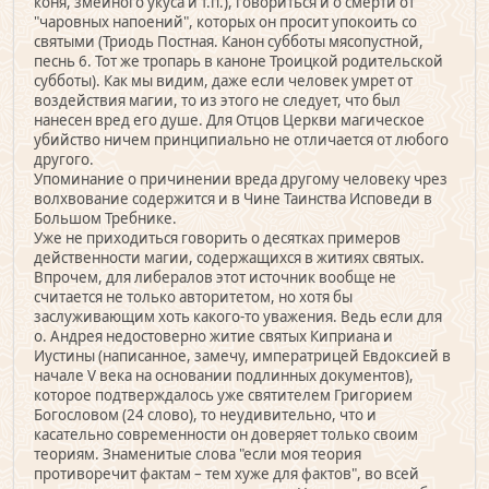
коня, змеиного укуса и т.п.), говориться и о смерти от
"чаровных напоений", которых он просит упокоить со
святыми (Триодь Постная. Канон субботы мясопустной,
песнь 6. Тот же тропарь в каноне Троицкой родительской
субботы). Как мы видим, даже если человек умрет от
воздействия магии, то из этого не следует, что был
нанесен вред его душе. Для Отцов Церкви магическое
убийство ничем принципиально не отличается от любого
другого.
Упоминание о причинении вреда другому человеку чрез
волхвование содержится и в Чине Таинства Исповеди в
Большом Требнике.
Уже не приходиться говорить о десятках примеров
действенности магии, содержащихся в житиях святых.
Впрочем, для либералов этот источник вообще не
считается не только авторитетом, но хотя бы
заслуживающим хоть какого-то уважения. Ведь если для
о. Андрея недостоверно житие святых Киприана и
Иустины (написанное, замечу, императрицей Евдоксией в
начале V века на основании подлинных документов),
которое подтверждалось уже святителем Григорием
Богословом (24 слово), то неудивительно, что и
касательно современности он доверяет только своим
теориям. Знаменитые слова "если моя теория
противоречит фактам – тем хуже для фактов", во всей