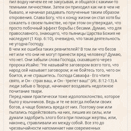
пил водку ничем ее не закусывая, и общался с какими-то
темными личностями. Затем он приходил как ни в чем не
бывало, и начинал раздавать полученные таким образом
откровения. Слава Богу, что к концу жизни он стал хотя бы
сожалеть о своем пьянстве, но при этом он утверждал, что
просто побочный эффект борьбы с бесами. Думаю, что для
православного, знающего, что пьяницы Царства Божия не
наследуют (1 Кор. 6:10), очевидно, что такая деятельность
не угодна Господу.
В чем же ошибка таких ревнителей? В том ли что бесов
нет или что они не могут принести вред человеку? Думаю,
что нет. Они забыли слова Господа, сказавшего через
пророка Исайю: "Не называйте заговором всего того, что
народ сей называет заговором; и не бойтесь того, чего он
боится, и не страшитесь. Господа Саваофа - Его чтите
свято, и Он - страх ваш, и Он - трепет ваш!" (Ис. 8:12-13) А
люди забыв о Творце, начинают воздавать недолжное
почитание твари.
Перед нами практически тоже идолопоклонство, которое
было у язычников. Ведь и те не всегда любили своих
богов, а чаще боялись вреда от них. Поэтому они или
пытались подействовать на них, лишив их силы, или
думали задобрить злого бога при помощи жертвы, или,
наконец, стравливали их между собой. Все это до
чрезвычайности напоминает нам современных