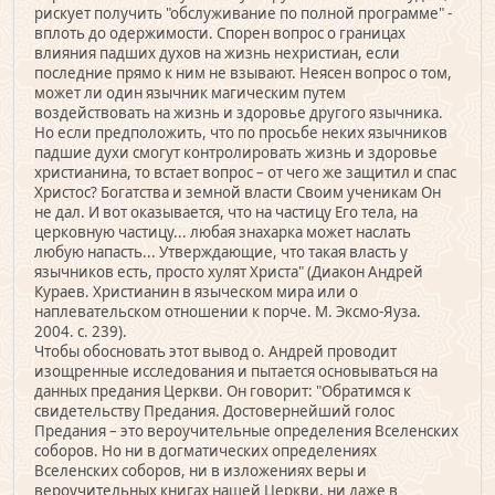
рискует получить "обслуживание по полной программе" -
вплоть до одержимости. Спорен вопрос о границах
влияния падших духов на жизнь нехристиан, если
последние прямо к ним не взывают. Неясен вопрос о том,
может ли один язычник магическим путем
воздействовать на жизнь и здоровье другого язычника.
Но если предположить, что по просьбе неких язычников
падшие духи смогут контролировать жизнь и здоровье
христианина, то встает вопрос – от чего же защитил и спас
Христос? Богатства и земной власти Своим ученикам Он
не дал. И вот оказывается, что на частицу Его тела, на
церковную частицу... любая знахарка может наслать
любую напасть... Утверждающие, что такая власть у
язычников есть, просто хулят Христа" (Диакон Андрей
Кураев. Христианин в языческом мира или о
наплевательском отношении к порче. М. Эксмо-Яуза.
2004. с. 239).
Чтобы обосновать этот вывод о. Андрей проводит
изощренные исследования и пытается основываться на
данных предания Церкви. Он говорит: "Обратимся к
свидетельству Предания. Достовернейший голос
Предания – это вероучительные определения Вселенских
соборов. Но ни в догматических определениях
Вселенских соборов, ни в изложениях веры и
вероучительных книгах нашей Церкви, ни даже в