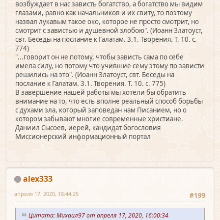
возбуждает в нас зависть богатство, а богатство мы видим
глазами, равно как начальников и их свиту, то поэтому
назвал лукавым такое око, которое не просто смотрит, но
смотрит с завистью и душевной злобою". (Иоанн Златоуст,
свт. Беседы на послание к Галатам. 3.1. Творения. Т. 10. с.
774)
"...говорит он не потому, чтобы зависть сама по себе
имела силу, но потому что учившие сему этому по зависти
решились на это". (Иоанн Златоуст, свт. Беседы на
послание к Галатам. 3.1. Творения. Т. 10. с. 775)
В завершение нашей работы мы хотели бы обратить
внимание на то, что есть вполне реальный способ борьбы
с духами зла, который заповедан нам Писанием, но о
котором забывают многие современные христиане.
Даниил Сысоев, иерей, кандидат богословия
Миссионерский информационный портал
alex333
апреля 17, 2020, 18:44:25
#199
Цитата: Михаил97 от апреля 17, 2020, 16:00:34