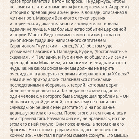
красе проявляется и в этом вопросе. Не удержусь, чтобы
не заметить, что и знаменитая (и отвергаемая о. Андреем)
история о превращении женщины в лошадь, описанная в
житии преп. Макария Великого с точки зрения
исторической доказательности засвидетельствована
едва-ли не лучше, чем большинство событий церковной
истории IV века. Ведь помимо самого жития (согласно
рукописной традиции написанного святителем
Сарапионом Тмуитским – конец IV в.), об этом чуде
упоминает Лавсаик еп. Палладия, Руфин, "Достопамятные
сказания". И Палладий, и Руфин лично общались и самим
преподобным Макарием, и с многими очевидцами этого
чуда. Так на каком основании мы должны не верить
очевидцам, а доверять теориям либералов конца XX века?
Нам лично приходилось сталкиваться с тяжелыми
последствиями либеральных теорий, которым верят
больше чем реальности. Так недавно ко мне подошел
один человек, у которого была следующая проблема. – Он
общался с одной девицей, которая ему не нравилась.
Однажды он решил с ней расстаться, и на прощанье
девица угостила его чаем. После этого в нем появилась к
ней странная тяга. Разумом она ему не нравилась, но при
этом его к ней тянуло. Они поженились, а потом она его
бросила. Но на этом страдания молодого человека не
кончились. – Он стал в прямом смысле сохнуть. Его мышцы