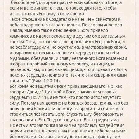
"бесоборцев", которые практически забывают о Боге, а
если и вспоминают о Нем, то только для того, чтобы
использовать Его силу в своих целях.
Такое отношение к Создателю иначе, чем свинством и
неблагодарностью назвать нельзя. По словам апостола
Павла, именно такое отношение к Богу привело
язычников к идолопоклонству и другим омерзительным
грехам: "они, познав Бога, не прославили Его, как Бога, и
не возблагодарили, но осуетились в умствованиях своих,
и омрачилось несмысленное их сердце; называя себя
мудрыми, обезумели, и славу нетленного Бога изменили
в образ, подобный тленному человеку, и птицам, и
четвероногим, и пресмыкающимся, - то и предал их Бог в
похотях сердец их нечистоте, так что они сквернили сами
свои тела" (Рим. 1:20-14).
Бог конечно защитник всем призывающим Его. Но, как
говорит Давид: "Щит мой в Боге, спасающем правых
сердцем" (Пс. 7:11), а не тем, кто просто использует Его
силу. Потому нам должно не бояться бесов, помня, что без
попущения Божия они не могут навредить и свиньям, а
стремиться познавать Бога, служить Ему, благодарить и
славословить Его. Тогда и защита от Бога придет сама.
Но есть и вторая точка зрения на проблему воздействия
порчи и сглаза, выраженная нынешними либеральными
богословами. Согласно ей лучше отрицать факты, чем