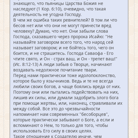
знающего, что пьяницы Царства Божия не
наследуют (1 Кор. 6:10), очевидно, что такая
деятельность не угодна Господу.
В чем же ошибка таких ревнителей? В том ли что
бесов нет или что они не могут принести вред
человеку? Думаю, что нет. Они забыли слова
Господа, сказавшего через пророка Исайю: "Не
называйте заговором всего того, что народ сей
называет заговором; и не бойтесь того, чего он
боится, и не страшитесь. Господа Саваофа - Его
чтите свято, и Он - страх ваш, и Он - трепет ваш!"
(Ис. 8:12-13) А люди забыв о Творце, начинают
воздавать недолжное почитание твари.
Перед нами практически тоже идолопоклонство,
которое было у язычников. Ведь и те не всегда
любили своих богов, а чаще боялись вреда от них.
Поэтому они или пытались подействовать на них,
лишив их силы, или думали задобрить злого бога
при помощи жертвы, или, наконец, стравливали их
между собой. Все это до чрезвычайности
напоминает нам современных "бесоборцев",
которые практически забывают о Боге, а если и
вспоминают о Нем, то только для того, чтобы
использовать Его силу в своих целях.
Такое отношение к Создателю иначе, чем