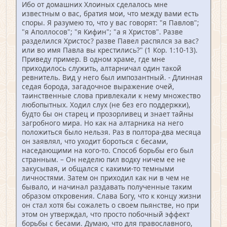
Ибо от домашних Хлоиных сделалось мне
известным о вас, братия мои, что между вами есть
споры. Я разумею то, что у вас говорят: "я Павлов";
"я Аполлосов"; "я Кифин"; "а я Христов". Разве
разделился Христос? разве Павел распялся за вас?
или во имя Павла вы крестились?" (1 Кор. 1:10-13).
Приведу пример. В одном храме, где мне
приходилось служить, алтарничал один такой
ревнитель. Вид у него был импозантный. - Длинная
седая борода, загадочное выражение очей,
таинственные слова привлекали к нему множество
любопытных. Ходил слух (не без его поддержки),
будто бы он старец и прозорливец и знает тайны
загробного мира. Но как на алтарника на него
положиться было нельзя. Раз в полтора-два месяца
он заявлял, что уходит бороться с бесами,
наседающими на кого-то. Способ борьбы его был
странным. – Он неделю пил водку ничем ее не
закусывая, и общался с какими-то темными
личностями. Затем он приходил как ни в чем не
бывало, и начинал раздавать полученные таким
образом откровения. Слава Богу, что к концу жизни
он стал хотя бы сожалеть о своем пьянстве, но при
этом он утверждал, что просто побочный эффект
борьбы с бесами. Думаю, что для православного,