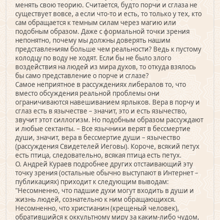
менять свою теорию. Считается, будто порчи и сглаза не
существует вовсе, а если что-то и есть, то только у тех, кто
сам обращается к темным силам через магию или
подобным образом. Даже с формальной точки зрения
непонятно, почему мы должны доверять нашим
представлениям больше чем реальности? Ведь к пустому
колодцу по воду не ходят. Если бы не было злого
воздействия на людей из мира духов, то откуда взялось
бы само представление о порче и сглазе?
Самое неприятное в рассуждениях либералов то, что
вместо обсуждения реальной проблемы они
ограничиваются навешиванием ярлыков. Вера в порчу и
сглаз есть в язычестве – значит, это и есть язычество,
звучит этот силлогизм. Но подобным образом рассуждают
и любые сектанты. – Все язычники верят в бессмертие
души, значит, вера в бессмертие души – язычество
(рассуждения Свидетелей Иеговы). Короче, всякий петух
есть птица, следовательно, всякая птица есть петух.
О. Андрей Кураев подробнее других отстаивающий эту
точку зрения (остальные обычно выступают в Интернет –
публикациях) приходит к следующим выводам:
"Несомненно, что падшие духи могут входить в души и
жизнь людей, сознательно к ним обращающихся.
Несомненно, что христианин (крещеный человек),
обратившийся к оккультному миру за каким-либо чудом,