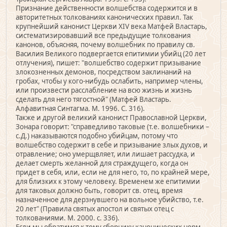
Признание действенности волшебства содержится и в
авторитетных толкованиях канонических правил. Так
крупнейший канонист Церкви XIV века Матфей Властарь,
систематизировавший все предыдущие толкования
канонов, объясняя, почему волшебник по правилу св.
Василия Великого подвергается епитимии убийц (20 лет
отлучения), пишет: "волшебство содержит призывание
злокозненных демонов, посредством заклинаний на
гробах, чтобы у кого-нибудь ослабить, например члены,
или произвести расслабление на всю жизнь и жизнь
сделать для него тягостной" (Матфей Властарь.
Алфавитная Синтагма. М. 1996. С. 316).
Также и другой великий канонист Православной Церкви,
Зонара говорит: "справедливо таковые (т.е. волшебники –
с.Д.) наказываются подобно убийцам, потому что
волшебство содержит в себе и призывание злых духов, и
отравление; оно умерщвляет, или лишает рассудка, и
делает смерть желанной для страждущего, когда он
придет в себя, или, если не для него, то, по крайней мере,
для близких к этому человеку. Временем же епитимии
для таковых должно быть, говорит св. отец, время
назначенное для дерзнувшего на вольное убийство, т.е.
20 лет" (Правила святых апостол и святых отец с
толкованиями. М. 2000. с. 336).