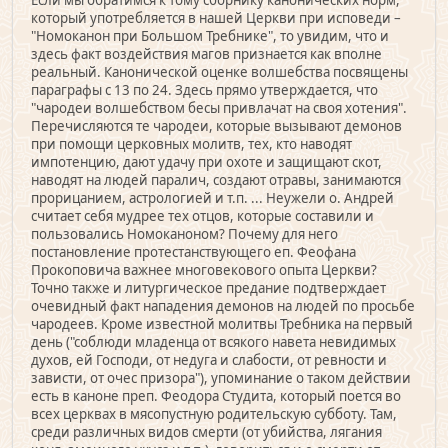
Если мы обратимся к тому сборнику канонических норм,
который употребляется в нашей Церкви при исповеди –
"Номоканон при Большом Требнике", то увидим, что и
здесь факт воздействия магов признается как вполне
реальный. Канонической оценке волшебства посвящены
параграфы с 13 по 24. Здесь прямо утверждается, что
"чародеи волшебством бесы привлачат на своя хотения".
Перечисляются те чародеи, которые вызывают демонов
при помощи церковных молитв, тех, кто наводят
импотенцию, дают удачу при охоте и защищают скот,
наводят на людей паралич, создают отравы, занимаются
прорицанием, астрологией и т.п. ... Неужели о. Андрей
считает себя мудрее тех отцов, которые составили и
пользовались Номоканоном? Почему для него
постановление протестанствующего еп. Феофана
Прокоповича важнее многовекового опыта Церкви?
Точно также и литургическое предание подтверждает
очевидный факт нападения демонов на людей по просьбе
чародеев. Кроме известной молитвы Требника на первый
день ("соблюди младенца от всякого навета невидимых
духов, ей Господи, от недуга и слабости, от ревности и
зависти, от очес призора"), упоминание о таком действии
есть в каноне преп. Феодора Студита, который поется во
всех церквах в мясопустную родительскую субботу. Там,
среди различных видов смерти (от убийства, лягания