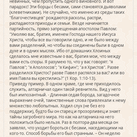
невинных, чем пропустить одного виновного. И вот
парадокс! Эти борцы с бесами, сами становятся дьяволами
(клеветниками). Не случайно, что именно из среды таких
"благочестивцев" рождаются расколы, распри,
распадаются приходы и семьи. Везде начинается
партийность, прямо запрещенная апостолом Павлом:
"Умоляю вас, братия, именем Господа нашего Иисуса
Христа, чтобы все вы говорили одно, и не было между
вами разделений, но чтобы вы соединены были в одном
духе и в одних мыслях. Ибо от домашних Хлоиных
сделалось мне известным о вас, братия мои, что между
вами есть споры. Я разумею то, что у вас говорят: "я
Павлов"; "я Аполлосов"; "я Кифин"; "а я Христов". Разве
разделился Христос? разве Павел распялся за вас? или во
имя Павла вы крестились?" (1 Кор. 1:10-13).
Приведу пример. В одном храме, где мне приходилось
служить, алтарничал один такой ревнитель. Вид у него
был импозантный. - Длинная седая борода, загадочное
выражение очей, таинственные слова привлекали к нему
множество любопытных. Ходил слух (не без его
поддержки), будто бы он старец и прозорливец и знает
тайны загробного мира. Но как на алтарника на него
положиться было нельзя. Раз в полтора-два месяца он
заявлял, что уходит бороться с бесами, наседающими на
кого-то. Способ борьбы его был странным. – Он неделю