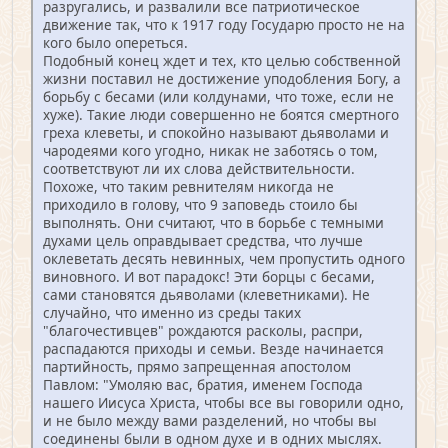
разругались, и развалили все патриотическое
движение так, что к 1917 году Государю просто не на
кого было опереться.
Подобный конец ждет и тех, кто целью собственной
жизни поставил не достижение уподобления Богу, а
борьбу с бесами (или колдунами, что тоже, если не
хуже). Такие люди совершенно не боятся смертного
греха клеветы, и спокойно называют дьяволами и
чародеями кого угодно, никак не заботясь о том,
соответствуют ли их слова действительности.
Похоже, что таким ревнителям никогда не
приходило в голову, что 9 заповедь стоило бы
выполнять. Они считают, что в борьбе с темными
духами цель оправдывает средства, что лучше
оклеветать десять невинных, чем пропустить одного
виновного. И вот парадокс! Эти борцы с бесами,
сами становятся дьяволами (клеветниками). Не
случайно, что именно из среды таких
"благочестивцев" рождаются расколы, распри,
распадаются приходы и семьи. Везде начинается
партийность, прямо запрещенная апостолом
Павлом: "Умоляю вас, братия, именем Господа
нашего Иисуса Христа, чтобы все вы говорили одно,
и не было между вами разделений, но чтобы вы
соединены были в одном духе и в одних мыслях.