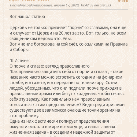
#198
Последнее редактирование
: апреля 17, 2020, 18:42:38 от alex333
Вот нашол статью
Церковь не только признаёт "порчи" со сглазами, она ещё
и отлучает от Церкви на 20 лет за это. Вот, только, не всем
священникам ведомо это. Увы.
Вот мнение богослова на сей счёт, со ссылками на Правила
и Соборы.
"К Истине"
О порче и сглазе: взгляд православного
"Как правильно защитить себя от порчи и сглаза", - такое
название часто можно встретить сегодня и на фонарном
столбе, и в газете, и в передаче по телевизору. Сотни
людей, убежденных, что они подпали порче приходят в
православные храмы или бегут к колдунам, чтобы снять с
себя эту заразу. Как правильно нам православным
относиться к этим представлениям? Ведь среди христиан
существуют две взаимоисключающие точки зрения на
этот проблему.
Одна из них фактически копирует представления
оккультизма: зло в мире всемогуще, и наша главная
жизненная задача – в создании надежной защиты от