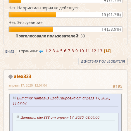
Нет. На христиан порча не действует
15 (41.7%)
Нет. Это суеверие
14 (38.9%)
Проголосовало пользователей:
33
1
2
3
4
5
6
7
8
9
10
11
12
13
Страницы
14
ВНИЗ
ДЕЙСТВИЯ ПОЛЬЗОВАТЕЛЯ
alex333
апреля 17, 2020, 12:07:04
#195
Цитата: Наталия Владимировна от апреля 17, 2020,
11:26:04
Цитата: alex333 от апреля 17, 2020, 08:04:00