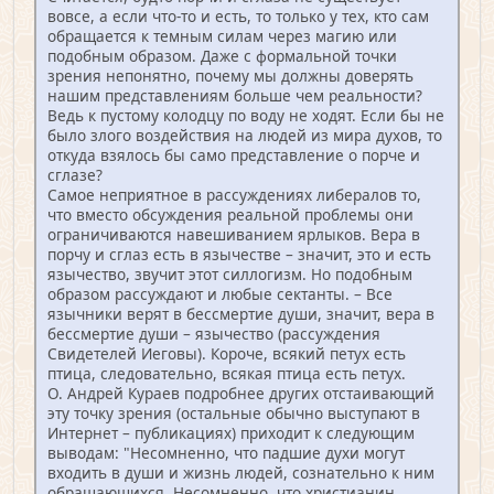
вовсе, а если что-то и есть, то только у тех, кто сам
обращается к темным силам через магию или
подобным образом. Даже с формальной точки
зрения непонятно, почему мы должны доверять
нашим представлениям больше чем реальности?
Ведь к пустому колодцу по воду не ходят. Если бы не
было злого воздействия на людей из мира духов, то
откуда взялось бы само представление о порче и
сглазе?
Самое неприятное в рассуждениях либералов то,
что вместо обсуждения реальной проблемы они
ограничиваются навешиванием ярлыков. Вера в
порчу и сглаз есть в язычестве – значит, это и есть
язычество, звучит этот силлогизм. Но подобным
образом рассуждают и любые сектанты. – Все
язычники верят в бессмертие души, значит, вера в
бессмертие души – язычество (рассуждения
Свидетелей Иеговы). Короче, всякий петух есть
птица, следовательно, всякая птица есть петух.
О. Андрей Кураев подробнее других отстаивающий
эту точку зрения (остальные обычно выступают в
Интернет – публикациях) приходит к следующим
выводам: "Несомненно, что падшие духи могут
входить в души и жизнь людей, сознательно к ним
обращающихся. Несомненно, что христианин