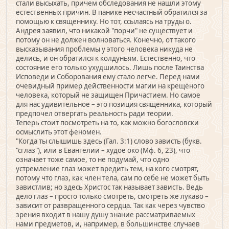
стали высыхать, причем обследования не нашли этому
естественных причин. В панике несчастный обратился за
помощью к священнику. Но тот, ссылаясь на труды о.
Андрея заявил, что никакой "порчи" не существует и
потому он не должен волноваться. Конечно, от такого
высказывания проблемы у этого человека никуда не
делись, и он обратился к колдуньям. Естественно, что
состояние его только ухудшилось. Лишь после Таинства
Исповеди и Соборования ему стало легче. Перед нами
очевидный пример действенности магии на крещёного
человека, который не защищен Причастием. Но самое
для нас удивительное – это позиция священника, который
предпочел отвергать реальность ради теории.
Теперь стоит посмотреть на то, как можно богословски
осмыслить этот феномен.
"Когда ты слышишь здесь (Гал. 3:1) слово зависть (букв.
"сглаз"), или в Евангелии – худое око (Мф. 6, 23), что
означает тоже самое, то не подумай, что одно
устремление глаз может вредить тем, на кого смотрят,
потому что глаз, как член тела, сам по себе не может быть
завистлив; но здесь Христос так называет зависть. Ведь
дело глаз – просто только смотреть, смотреть же лукаво –
зависит от развращенного сердца. Так как через чувство
зрения входит в нашу душу знание рассматриваемых
нами предметов, и, например, в большинстве случаев