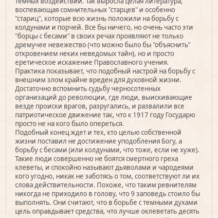
темных воздействий. Так выросла целая литература,
воспевающая сомнительных "старцев" и особенно
"стариц", которые всю жизнь положили на борьбу с
колдунами и порчей. Все бы ничего, но очень часто эти
"борцы с бесами" в своих речах проявляют не только
дремучее невежество (что можно было бы "объяснить"
откровением неких неведомых тайн), но и просто
еретическое искажение Православного учения.
Практика показывает, что подобный настрой на борьбу с
внешним злом крайне вреден для духовной жизни.
Достаточно вспомнить судьбу черносотенных
организаций до революции, где люди, выискивающие
везде происки врагов, разругались, и развалили все
патриотическое движение так, что к 1917 году Государю
просто не на кого было опереться.
Подобный конец ждет и тех, кто целью собственной
жизни поставил не достижение уподобления Богу, а
борьбу с бесами (или колдунами, что тоже, если не хуже).
Такие люди совершенно не боятся смертного греха
клеветы, и спокойно называют дьяволами и чародеями
кого угодно, никак не заботясь о том, соответствуют ли их
слова действительности. Похоже, что таким ревнителям
никогда не приходило в голову, что 9 заповедь стоило бы
выполнять. Они считают, что в борьбе с темными духами
цель оправдывает средства, что лучше оклеветать десять