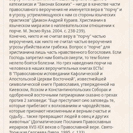
катехизисах и "Законах Божиих" – нигде в качестве части
православного вероучения не именуется вера в "порчу" и
в угрозу, устремляющуюся к нам со стороны языческих
практиков" (Диакон Андрей Кураев. Христианин в
языческом мира или о наплевательском отношении к
порче. М. Эксмо-Яуза. 2004. с. 238-239).
Конечно, никто и не считал веру в "порчу" частью
вероучения, как никто не считал частью вероучения
угрозы убийства или грабежа. Вопрос о "порче" для
христианина лишь часть нравственного богословия. Если
Господь запретил нам бояться смерти, то тем более
нелепо боятся болезни. Но грех наведения порчи на
человека в наших вероучительных книгах ЕСТЬ!
В "Православном исповедании Кафолической и
Апостольской Церкви Восточной", известнейшей
символической книге Православия, утвержденной на
Киевском, Ясском и Константинопольских Соборах и
одобренной восточными патриархами сказано о грехах
против 2 заповеди: "Еще преступают сию заповедь те,
которые прибегают к волхованиям и чародействам,
которые признают неизменным и верным счастье и
судьбу... также превращают людей в овец и других
животных" (Догматические Послания Православных
иерархов XVII-XIX веков о Православной вере. Свято-
Троицкая Сергиева Лавра. 1995. с. 133).