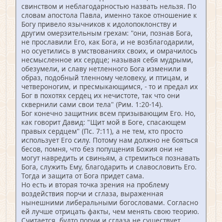
свинством и неблагодарностью назвать нельзя. По
словам апостола Павла, именно такое отношение к
Богу привело язычников к идолопоклонству и
другим омерзительным грехам: "они, познав Бога,
не прославили Его, как Бога, и не возблагодарили,
но осуетились в умствованиях своих, и омрачилось
несмысленное их сердце; называя себя мудрыми,
обезумели, и славу нетленного Бога изменили в
образ, подобный тленному человеку, и птицам, и
четвероногим, и пресмыкающимся, - то и предал их
Бог в похотях сердец их нечистоте, так что они
сквернили сами свои тела" (Рим. 1:20-14).
Бог конечно защитник всем призывающим Его. Но,
как говорит Давид: "Щит мой в Боге, спасающем
правых сердцем" (Пс. 7:11), а не тем, кто просто
использует Его силу. Потому нам должно не бояться
бесов, помня, что без попущения Божия они не
могут навредить и свиньям, а стремиться познавать
Бога, служить Ему, благодарить и славословить Его.
Тогда и защита от Бога придет сама.
Но есть и вторая точка зрения на проблему
воздействия порчи и сглаза, выраженная
нынешними либеральными богословами. Согласно
ей лучше отрицать факты, чем менять свою теорию.
Считается, будто порчи и сглаза не существует