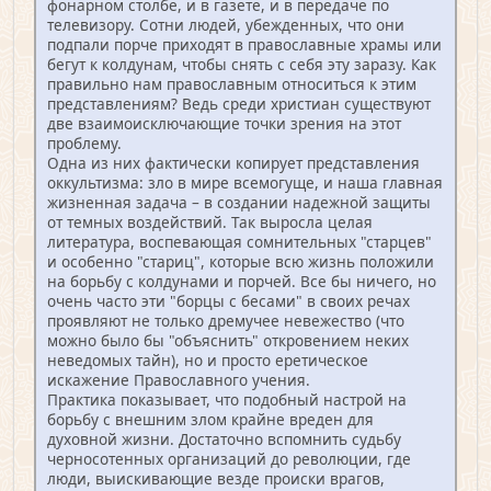
фонарном столбе, и в газете, и в передаче по
телевизору. Сотни людей, убежденных, что они
подпали порче приходят в православные храмы или
бегут к колдунам, чтобы снять с себя эту заразу. Как
правильно нам православным относиться к этим
представлениям? Ведь среди христиан существуют
две взаимоисключающие точки зрения на этот
проблему.
Одна из них фактически копирует представления
оккультизма: зло в мире всемогуще, и наша главная
жизненная задача – в создании надежной защиты
от темных воздействий. Так выросла целая
литература, воспевающая сомнительных "старцев"
и особенно "стариц", которые всю жизнь положили
на борьбу с колдунами и порчей. Все бы ничего, но
очень часто эти "борцы с бесами" в своих речах
проявляют не только дремучее невежество (что
можно было бы "объяснить" откровением неких
неведомых тайн), но и просто еретическое
искажение Православного учения.
Практика показывает, что подобный настрой на
борьбу с внешним злом крайне вреден для
духовной жизни. Достаточно вспомнить судьбу
черносотенных организаций до революции, где
люди, выискивающие везде происки врагов,