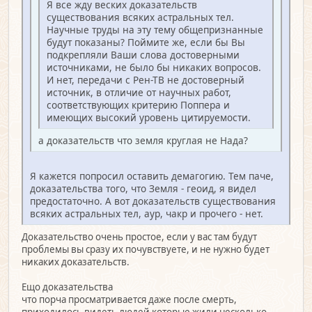
Я все жду веских доказательств
существования всяких астральных тел.
Научные труды на эту тему общепризнанные
будут показаны? Поймите же, если бы Вы
подкрепляли Ваши слова достоверными
источниками, не было бы никаких вопросов.
И нет, передачи с Рен-ТВ не достоверный
источник, в отличие от научных работ,
соответствующих критерию Поппера и
имеющих высокий уровень цитируемости.
а доказательств что земля круглая не Нада?
Я кажется попросил оставить демагогию. Тем паче,
доказательства того, что Земля - геоид, я видел
предостаточно. А вот доказательств существования
всяких астральных тел, аур, чакр и прочего - нет.
Доказательство очень простое, если у вас там будут
проблемы вы сразу их почувствуете, и не нужно будет
никаких доказательств.
Ещо доказательства
что порча просматривается даже после смерть,
приходилось видеть людей которые жили несколько