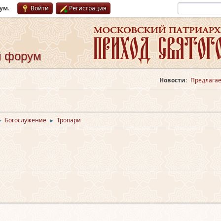
рум
.
Войти
Регистрация
й форум
Новости:
Предлагае
Богослужение
Тропари
►
►