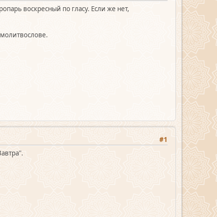
опарь воскресный по гласу. Если же нет,
в молитвослове.
#1
Завтра".