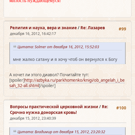
милость нуждающемуся!
Религия и наука, вера и знание
/
Re: Лазарев
#99
декабря 16, 2012, 16:42:17
Цитата: Solmer от декабря 16, 2012, 15:52:03
мне жалко сатану и я хочу чтоб он вернулся к Богу
А хочет ли этого диавол? Почитайте тут:
[spoiler]
http://azbyka.ru/parkhomenko/knigi/ob_angelah_i_be
sah_32-all.shtml
[/spoiler]
Вопросы практической церковной жизни
/
Re:
#100
Срочно нужна донорская кровь!
декабря 15, 2012, 23:40:39
Цитата: Владимир от декабря 15, 2012, 23:20:32