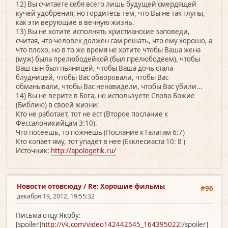
12) Вы считаете себя всего лишь будущей смердящей
кучей удобрения, но гордитесь тем, что Вы не так глупы,
как эти верующие в вечную жизнь.
13) Вы не хотите исполнять христианские заповеди,
считая, что человек должен сам решать, что ему хорошо, а
что плохо, но в то же время не хотите чтобы Ваша жена
(муж) была прелюбодейкой (был прелюбодеем), чтобы
Ваш сын был пьяницей, чтобы Ваша дочь стала
блудницей, чтобы Вас обворовали, чтобы Вас
обманывали, чтобы Вас ненавидели, чтобы Вас убили...
14) Вы не верите в Бога, но используете Слово Божие
(Библию) в своей жизни:
Кто не работает, тот не ест (Второе послание к
Фессалоникийцам 3:10).
Что посеешь, то пожнешь (Послание к Галатам 6:7)
Кто копает яму, тот упадет в нее (Екклесиаста 10: 8 )
Источник:
http://apologetik.ru/
Новости отовсюду
/
Re: Хорошие фильмы
#96
декабря 19, 2012, 19:55:32
Письма отцу Якобу:
[spoiler]
http://vk.com/video142442545_164395022
[/spoiler]