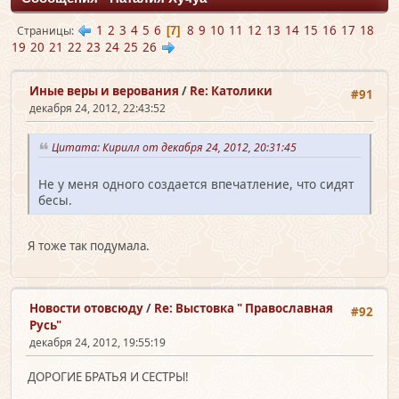
1
2
3
4
5
6
8
9
10
11
12
13
14
15
16
17
18
Страницы
7
19
20
21
22
23
24
25
26
Иные веры и верования
/
Re: Католики
#91
декабря 24, 2012, 22:43:52
Цитата: Кирилл от декабря 24, 2012, 20:31:45
Не у меня одного создается впечатление, что сидят
бесы.
Я тоже так подумала.
Новости отовсюду
/
Re: Выстовка " Православная
#92
Русь"
декабря 24, 2012, 19:55:19
ДОРОГИЕ БРАТЬЯ И СЕСТРЫ!