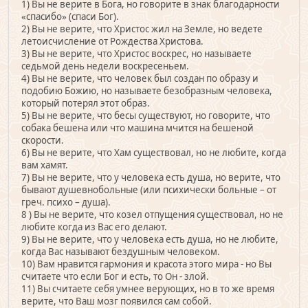
1) Вы не верите в Бога, но говорите в знак благодарности
«спасибо» (спаси Бог).
2) Вы не верите, что Христос жил на Земле, но ведете
летоисчисление от Рождества Христова.
3) Вы не верите, что Христос воскрес, но называете
седьмой день недели воскресеньем.
4) Вы не верите, что человек был создан по образу и
подобию Божию, но называете безобразным человека,
который потерял этот образ.
5) Вы не верите, что бесы существуют, но говорите, что
собака бешена или что машина мчится на бешеной
скорости.
6) Вы не верите, что Хам существовал, но не любите, когда
вам хамят.
7) Вы не верите, что у человека есть душа, но верите, что
бывают душевнобольные (или психически больные – от
греч. психо – душа).
8 ) Вы не верите, что козел отпущения существовал, но не
любите когда из Вас его делают.
9) Вы не верите, что у человека есть душа, но не любите,
когда Вас называют бездушным человеком.
10) Вам нравится гармония и красота этого мира - но Вы
считаете что если Бог и есть, то Он - злой.
11) Вы считаете себя умнее верующих, но в то же время
верите, что Ваш мозг появился сам собой.