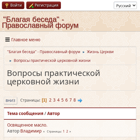
Войти
Регистрация
"Благая беседа" -
Православный форум
Главное меню
"Благая беседа" - Православный форум
Жизнь Церкви
►
Вопросы практической церковной жизни
►
Вопросы практической
церковной жизни
2
3
4
5
6
7
8
Страницы
1
ВНИЗ
Тема сообщения
/
Автор
Освященное масло.
Автор
Владимир
1
2
Страницы