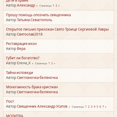
Дети в храме
Автор
Александр
1
2
Страницы
Прошу помощь опознать священника
Автор
Татьяна Севастополь
Открытое письмо прихожан Свято Троице Сергиевой Лавры
Автор
Святослав2018
Реставрация икон
Автор
Вера
Губит ли богатство?
Автор Елена_K
1
2
Страницы
Тайна исповеди
Автор
Светланочка-беляночка
Моногамность брака христиан
Автор
Светланочка-беляночка
Пост
Автор
Священник Александр Усатов
1
2
3
4
5
6
7
Страницы
МОЛИТВА.