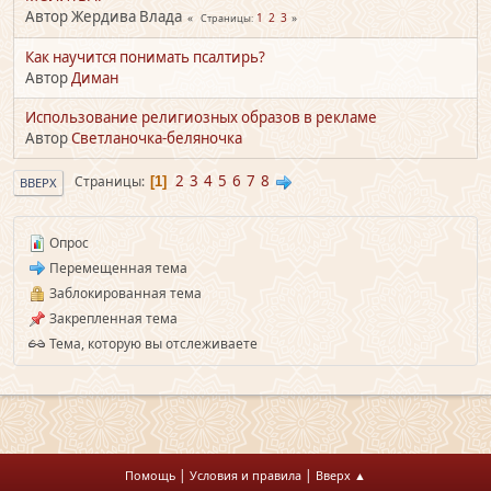
Автор Жердива Влада
1
2
3
Страницы
Как научится понимать псалтирь?
Автор
Диман
Использование религиозных образов в рекламе
Автор
Светланочка-беляночка
2
3
4
5
6
7
8
Страницы
1
ВВЕРХ
Опрос
Перемещенная тема
Заблокированная тема
Закрепленная тема
Тема, которую вы отслеживаете
|
|
Помощь
Условия и правила
Вверх ▲