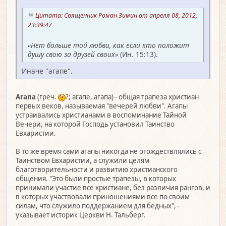
Цитата: Священник Роман Зимин от апреля 08, 2012,
23:39:47
«Нет больше той любви, как если кто положит
душу свою за друзей своих»
(Ин. 15:13).
Иначе "агапе".
Агапа
(греч.
?; агапе, агапа) - общая трапеза христиан
первых веков, называемая "вечерей любви". Агапы
устраивались христианами в воспоминание Тайной
Вечери, на которой Господь установил Таинство
Евхаристии.
В то же время сами агапы никогда не отождествлялись с
Таинством Евхаристии, а служили целям
благотворительности и развитию христианского
общения. "Это были простые трапезы, в которых
принимали участие все христиане, без различия рангов, и
в которых участвовали приношениями все по своим
силам, что служило поддержанием для бедных", -
указывает историк Церкви Н. Тальберг.