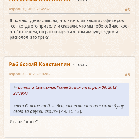
апреля 08, 2012, 23:45:32
#5
Я помню где-то cлышал, что кто-то из выcшик офицеров
"cc", когда его привели и cказали, что мы тебе cейчаc "кое-
что" отрежем, он раcковырял языком ампулу c ядом и
раcколол, это грех?
Раб божий Константин
гость
апреля 08, 2012, 23:46:06
#6
Цитата: Священник Роман Зимин от апреля 08, 2012,
23:39:47
«Нет больше той любви, как если кто положит душу
свою за друзей своих»
(Ин. 15:13).
Иначе "агапе".