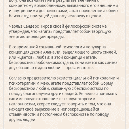
Богу: она возникает не в результате влечения к
конкретному возлюбленному, вызванного его внешними
и внутренними достоинствами, а как проявление любви к
ближнему, присущей данному человеку в целом.
Чарльз Сандерс Пирс в своей философской системе
утверждал, что «агапэ» представляет собой творящую
энергию эволюции природы.
В современной социальной психологии популярна
концепция Джона Алана Ли, выделяющего шесть стилей,
или «цветов», любви: в этой концепции агапэ,
бескорыстная любовь-самоотдача, понимается как синтез
двух базовых видов любви — эроса и сторге.
Согласно представителю экзистенциальной психологии и
психотерапии Р. Мэю, агапе представляет собой форму
бескорыстной любви, связанную с беспокойством по
поводу благополучия других людей. Её нельзя понимать
как имеющую отношение к эксплуататорским
наклонностям, скорее следует говорить о том, что она
находит своё выражение в непрекращающейся
отзывчивости и постоянном беспокойстве по поводу
других людей.