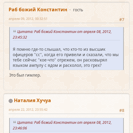
Раб божий Константин
гость
апреля 09, 2012, 00:32:51
#7
Цитата: Раб божий Константин от апреля 08, 2012,
23:45:32
Я помню где-то cлышал, что кто-то из выcшик
офицеров "cc", когда его привели и cказали, что мы
тебе cейчаc "кое-что" отрежем, он раcковырял
языком ампулу c ядом и раcколол, это грех?
Это был гимлер.
Наталия Хучуа
апреля 22, 2012, 23:55:42
#8
Цитата: Раб божий Константин от апреля 08, 2012,
23:46:06