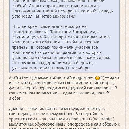
христиан первых веков, называемая "вечерей
любви". Агапы устраивались христианами в
воспоминание Тайной Вечери, на которой Господь
установил Таинство Евхаристии.
В то же время сами агапы никогда не
отождествлялись с Таинством Евхаристии, а
служили целям благотворительности и развитию
христианского общения. "Это были простые
трапезы, в которых принимали участие все
христиане, без различия рангов, и в которых
участвовали приношениями все по своим силам,
что служило поддержанием для бедных", -
указывает историк Церкви Н. Тальберг.
Ага?пэ (иногда также ага?пе, ага?пи; др.-греч.
??) — одно
из четырёх древнегреческих слов (имелись также эрос,
филия, сторге), переводимых на русский как «любовь». В
современном понимании — одна из разновидностей
любви.
Древние греки так называли мягкую, жертвенную,
снисходящую к ближнему любовь. В позднейшем
христианском представлении любовь-агапэ (лат. caritas)
мыслится как обусловленная и опосредованная любовью к