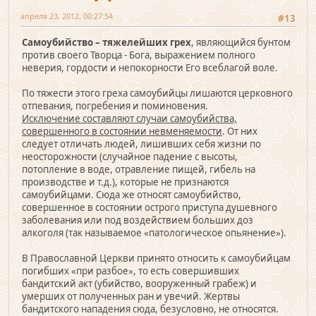
апреля 23, 2012, 00:27:54
#13
Самоубийство – тяжелейших грех
, являющийся бунтом
против своего Творца - Бога, выражением полного
неверия, гордости и непокорности Его всеблагой воле.
По тяжести этого греха самоубийцы лишаются церковного
отпевания, погребения и поминовения.
Исключение составляют случаи самоубийства,
совершенного в состоянии невменяемости
. От них
следует отличать людей, лишивших себя жизни по
неосторожности (случайное падение с высоты,
потопление в воде, отравление пищей, гибель на
производстве и т.д.), которые не признаются
самоубийцами. Сюда же относят самоубийство,
совершенное в состоянии острого приступа душевного
заболевания или под воздействием больших доз
алкоголя (так называемое «патологическое опьянение»).
В Православной Церкви принято относить к самоубийцам
погибших «при разбое», то есть совершивших
бандитский акт (убийство, вооруженный грабеж) и
умерших от полученных ран и увечий. Жертвы
бандитского нападения сюда, безусловно, не относятся.