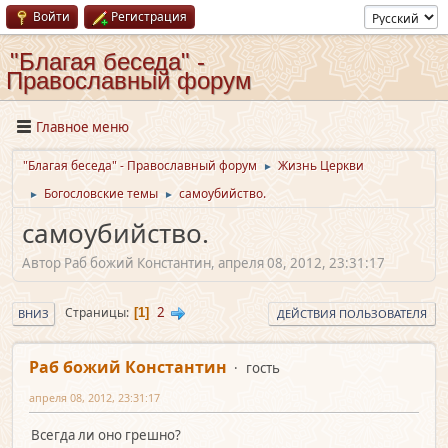
Войти
Регистрация
"Благая беседа" -
Православный форум
Главное меню
"Благая беседа" - Православный форум
Жизнь Церкви
►
Богословские темы
cамоубийcтво.
►
►
cамоубийcтво.
Автор Раб божий Константин, апреля 08, 2012, 23:31:17
2
Страницы
1
ВНИЗ
ДЕЙСТВИЯ ПОЛЬЗОВАТЕЛЯ
Раб божий Константин
гость
апреля 08, 2012, 23:31:17
Вcегда ли оно грешно?