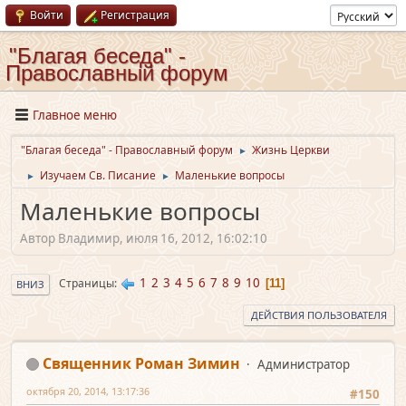
Войти
Регистрация
"Благая беседа" -
Православный форум
Главное меню
"Благая беседа" - Православный форум
Жизнь Церкви
►
Изучаем Св. Писание
Маленькие вопросы
►
►
Маленькие вопросы
Автор Владимир, июля 16, 2012, 16:02:10
1
2
3
4
5
6
7
8
9
10
Страницы
11
ВНИЗ
ДЕЙСТВИЯ ПОЛЬЗОВАТЕЛЯ
Священник Роман Зимин
Администратор
октября 20, 2014, 13:17:36
#150