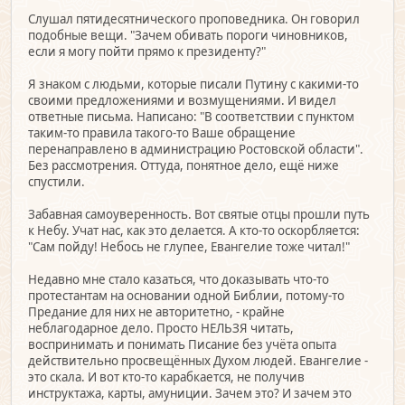
Слушал пятидесятнического проповедника. Он говорил
подобные вещи. "Зачем обивать пороги чиновников,
если я могу пойти прямо к президенту?"
Я знаком с людьми, которые писали Путину с какими-то
своими предложениями и возмущениями. И видел
ответные письма. Написано: "В соответствии с пунктом
таким-то правила такого-то Ваше обращение
перенаправлено в администрацию Ростовской области".
Без рассмотрения. Оттуда, понятное дело, ещё ниже
спустили.
Забавная самоуверенность. Вот святые отцы прошли путь
к Небу. Учат нас, как это делается. А кто-то оскорбляется:
"Сам пойду! Небось не глупее, Евангелие тоже читал!"
Недавно мне стало казаться, что доказывать что-то
протестантам на основании одной Библии, потому-то
Предание для них не авторитетно, - крайне
неблагодарное дело. Просто НЕЛЬЗЯ читать,
воспринимать и понимать Писание без учёта опыта
действительно просвещённых Духом людей. Евангелие -
это скала. И вот кто-то карабкается, не получив
инструктажа, карты, амуниции. Зачем это? И зачем это