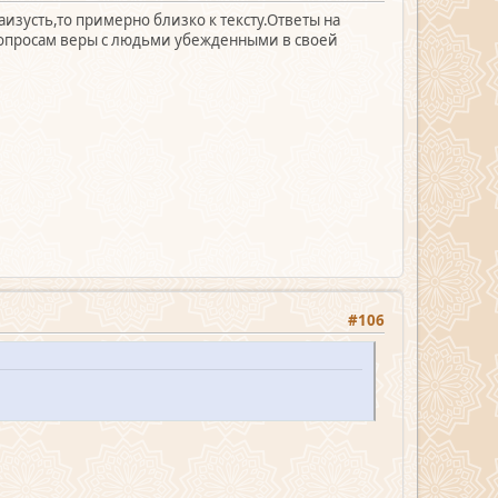
изусть,то примерно близко к тексту.Ответы на
 вопросам веры с людьми убежденными в своей
#106