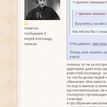
Цитата: Священник Р
Цитата: Наталия Ху
Выучитесь на мисси
Новичок
Как жёстко Вы с наш
Сообщения: 9
Иерей Александр
Отец диакон,
простите
Записан
Теперь мне понятен хо
учусь).
Наталья, тут не за что п
аудитории, даже если сид
известной пословице - хо
т.е. как бы делим людей н
обвинение. Мне кажется, 
Но ещё я намекал в своем
как положительным, так и
столкнулся с организацие
с книгами.
А про обучение миссионе