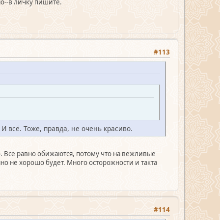
о--в личку пишите.
#113
 И всё. Тоже, правда, не очень красиво.
о. Все равно обижаются, потому что на вежливые
нно не хорошо будет. Много осторожности и такта
#114