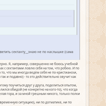
тветить сектанту__знаю не по наслышке (сама
 верно. Я, например, совершенно не боюсь учебной
ах с сектантами ловлю себя на том, что робею. И по
о то, что мы иногда ведём себя не по-христиански,
 так и подавно) - то это действительно звучит как
огому поучиться друг у друга, поделиться опытом,
ился обидой (не конкретно на кого-то), что когда
елая гора, и за мной грешным никого, только полки
временную ситуацию), ни по догматике, ни по