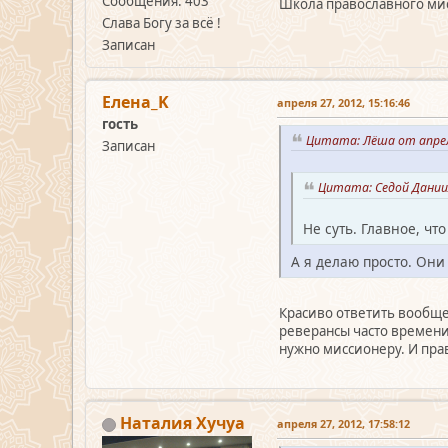
Сообщения: 403
Школа православного мис
Слава Богу за всё !
Записан
Елена_K
апреля 27, 2012, 15:16:46
гость
Цитата: Лёша от апрел
Записан
Цитата: Седой Даниил
Не суть. Главное, чт
А я делаю просто. Они 
Красиво ответить вообще 
реверансы часто времени 
нужно миссионеру. И прав
Наталия Хучуа
апреля 27, 2012, 17:58:12