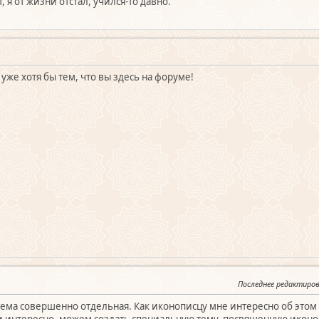
 я от жизни отстал, учился-то давно.
уже хотя бы тем, что вы здесь на форуме!
Последнее редактиро
тема совершенно отдельная. Как иконописцу мне интересно об этом 
сли интересно, можем создать специальную тему, посвященную иконо