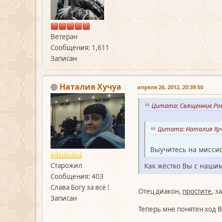
Ветеран
Сообщения: 1,611
Записан
Наталия Хучуа
апреля 26, 2012, 20:39:50
Цитата: Священник Ром
Цитата: Наталия Хучу
Выучитесь на миссио
Старожил
Как жёстко Вы с наши
Сообщения: 403
Слава Богу за всё !
Отец диакон,
простите
, з
Записан
Теперь мне понятен ход В