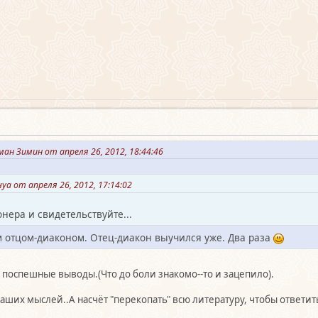
ан Зимин от апреля 26, 2012, 18:44:46
а от апреля 26, 2012, 17:14:02
нера и свидетельствуйте...
м отцом-диаконом. Отец-диакон выучился уже. Два раза
а поспешные выводы.(Что до боли знакомо--то и зацепило).
аших мыслей..А насчёт "перекопать" всю литературу, чтобы ответить