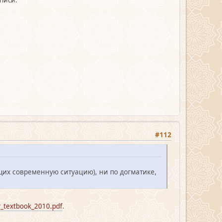
#112
щих современную ситуацию), ни по догматике,
gy_textbook_2010.pdf
.