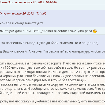
оман Зимин от апреля 26, 2012, 18:44:46
чуа от апреля 26, 2012, 17:14:02
онера и свидетельствуйте...
им отцом-диаконом. Отец-диакон выучился уже. Два раза
, за поспешные выводы.(Что до боли знакомо--то и зацепило).
д Ваших мыслей..А насчёт "перекопать" всю литературу, чтобы о
росить прощения, вы правильно говорите. И что не всем дано - тоже
ит 100 человек, чувствую себя как рыба в воде. Но вот при разговор
рошая мысля приходит опосля. Но что ж делать... А когда я писал пр
а хороших (это наши близкие и) и плохих (все остальные, а сектанты
что это неприемлемо (при том и я-то не без греха ведь).
 пассаже на то, что и мы здесь на форуме, на самом деле, можем мн
 отрицательным. И вообще многое можем, когда мы вместе. Я-то дел
й Свидетелей Иеговы, то увидел, что за этим старостой Василием ц
рству вот что скажу - и учебников нет нормальных (учитывающих со