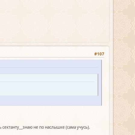
#107
 сектанту__знаю не по наслышке (сама учусь).