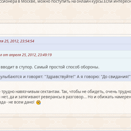
сионера в Москве, можно поступить на онлайн курсы.Если интересн
я 25, 2012, 23:54:54
 от апреля 25, 2012, 23:49:19
о вводит в ступор. Самый простой способ обороны.
улыбаются и говорят: "Здравствуйте!" А я говорю: "До свидания!"
трудно навязчивым сектантам. Так, чтобы не обидеть, очень трудн
нет, да и затягивают реверансы в разговор... Но и обижать намере
да - не всем дано!