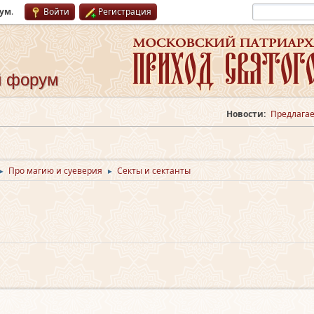
рум
.
Войти
Регистрация
й форум
Новости:
Предлагае
Про магию и суеверия
Секты и сектанты
►
►