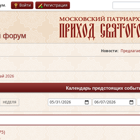
рум
.
Войти
Регистрация
й форум
Новости:
Предлагае
ай 2026
Календарь предстоящих событ
НЕДЕЛЯ
75)
)