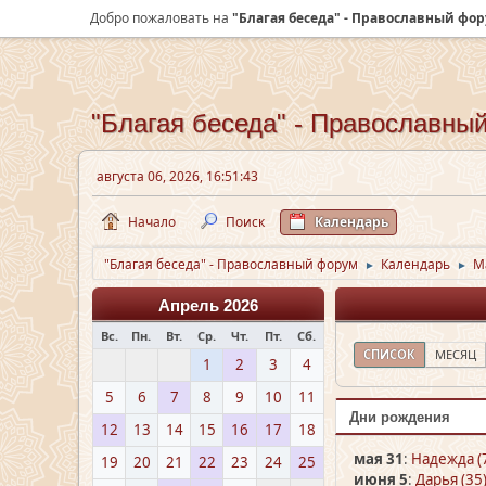
Добро пожаловать на
"Благая беседа" - Православный фо
"Благая беседа" - Православны
августа 06, 2026, 16:51:43
Начало
Поиск
Календарь
"Благая беседа" - Православный форум
Календарь
М
►
►
Апрель 2026
Вс.
Пн.
Вт.
Ср.
Чт.
Пт.
Сб.
СПИСОК
МЕСЯЦ
1
2
3
4
5
6
7
8
9
10
11
Дни рождения
12
13
14
15
16
17
18
мая 31
:
Надежда (
19
20
21
22
23
24
25
июня 5
:
Дарья (35