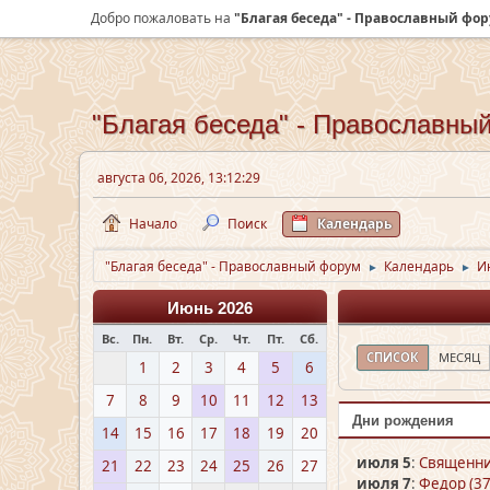
Добро пожаловать на
"Благая беседа" - Православный фо
"Благая беседа" - Православны
августа 06, 2026, 13:12:29
Начало
Поиск
Календарь
"Благая беседа" - Православный форум
Календарь
И
►
►
Июнь 2026
Вс.
Пн.
Вт.
Ср.
Чт.
Пт.
Сб.
СПИСОК
МЕСЯЦ
1
2
3
4
5
6
7
8
9
10
11
12
13
Дни рождения
14
15
16
17
18
19
20
июля 5
:
Священни
21
22
23
24
25
26
27
июля 7
:
Федор (37