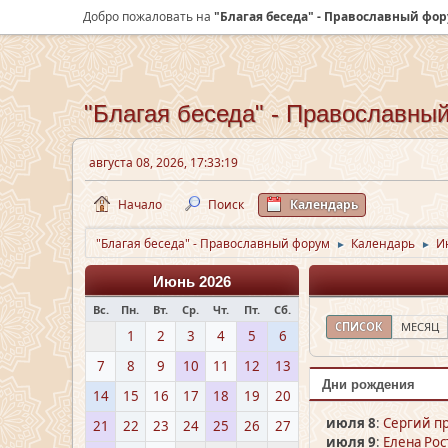
Добро пожаловать на
"Благая беседа" - Православный фо
"Благая беседа" - Православны
августа 08, 2026, 17:33:19
Начало
Поиск
Календарь
"Благая беседа" - Православный форум
Календарь
И
►
►
Июнь 2026
Вс.
Пн.
Вт.
Ср.
Чт.
Пт.
Сб.
СПИСОК
МЕСЯЦ
1
2
3
4
5
6
7
8
9
10
11
12
13
Дни рождения
14
15
16
17
18
19
20
июля 8
:
Сергий пр
21
22
23
24
25
26
27
июля 9
:
Елена Рос