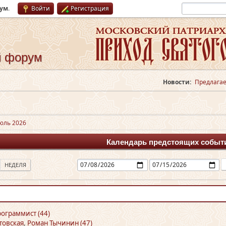
рум
.
Войти
Регистрация
й форум
Новости:
Предлагае
юль 2026
Календарь предстоящих событ
НЕДЕЛЯ
ограммист (44)
товская
,
Роман Тычинин (47)