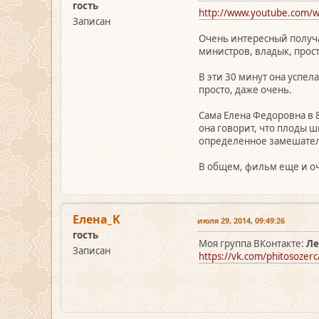
гость
http://www.youtube.com/
Записан
Очень интересный получа
министров, владык, прост
В эти 30 минут она успела
просто, даже очень.
Сама Елена Федоровна в 8
она говорит, что плоды ш
определенное замешательс
В общем, фильм еще и оч
Елена_K
июля 29, 2014, 09:49:26
гость
Моя группа ВКонтакте:
Ле
Записан
https://vk.com/phitosozerc