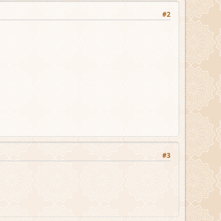
#2
#3