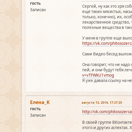
гость
Сергей, ну как это зря с
Записан
еще таких мясистых, нас
только, конечно), их, ос
лекарственное средство, 
полезные вещества в так
У меня в группе еще выло
https://vk.com/phitosozer
Сами Видео бесед выложе
Она говорит, что не надо
пей, и они будут тебя ле
v=vTFWkU1vmog
Я уже давала ссылку на не
Елена_K
августа 13, 2014, 17:27:25
гость
http://vk.com/phitosozerc
Записан
В своей группе ВКонтакте
этого и других аспектах