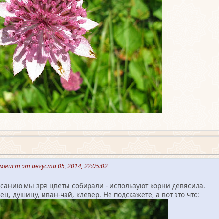
ммист от августа 05, 2014, 22:05:02
исанию мы зря цветы собирали - используют корни девясила.
ц, душицу, иван-чай, клевер. Не подскажете, а вот это что: