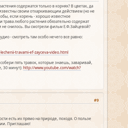
астения содержатся только в корнях? В цветах, да
о известны своим отхаркивающим действием (но не
якобы, если корень - хорошо известное
, и трава любого растения обязательно содержат
и не снилось. Вы смотрели фильм Е.Ф.Зайцевой?
дио - смотреть там особо нечего все равно:
-lechenii-travami-ef-zayceva-video.html
 собери пять травок, которые знаешь, заваривай,
, 30 минут):
http://www.youtube.com/watch?
#9
ости есть их прямо на природе, походя. О пользе
ении. Приглашаю!