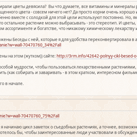
обирали цветы девясила? Вы что думаете, все витамины и минералы р
ыщенного цвета - совсем ничего нет? Да просто корни очень хорош
обенно вместе с солодкой для этой цели используют постоянно. Но, 
то остальное растение можно выбрасывать - это стереотип. И цветы
ом ассортименте и богатстве, что никакому химическому лекарству 
жены Беседы с ней, которые я для удобства переконвертировала в ау
canie?w=wall-70470760_34%2Fall
ны на этом (жутком)) сайте:
http://3rm.info/42642-polnyy-cikl-besed-o
 особой мудрости, чтобы пользоваться лекарственными растениями,
чить (как собирать и заваривать - в этом кратком, интересном фильме
го в начале.
anie?w=wall-70470760_75%2Fall
 я начинаю цикл заметок о съедобных растениях, а точнее, возможн
. Хотелось бы, чтобы заинтересованные люди участвовали в обсужд