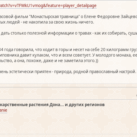
watch?v=vTFWkU1vmog&feature=player_detailpage
совой фильм "Монастырская травница" о Елене Федоровне Зайцевой
ых людей - не накопила за свою жизнь ничего.
 дать столько полезной информации о травах - как их собирать, суши
4 года говорила, что ходит в горы и несет на себе 20 килограмм гр
иповника давит кулаком, что и всем советует. У молодого монаха, ее
тво, а она, похоже, даже и не заметила этого.))
ень эстетически приятен - природа, родной православный настрой.
карственные растения Дона... и других регионов
anie