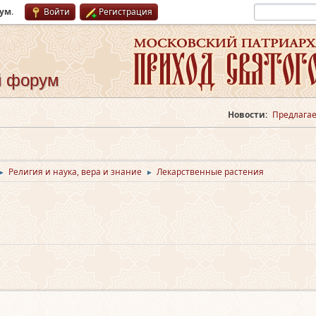
рум
.
Войти
Регистрация
й форум
Новости:
Предлагае
Религия и наука, вера и знание
Лекарственные растения
►
►