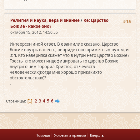
Религия и наука, вера и знание
/
Re: Царство
#15
Божие - какое оно?
октября 15, 2012, 14:50:55
Интеерсен иной ответ, В евангилие сказано, Царство
Божие внутрь вас есть, непридет оно приметным путем, и
.т.п. Кто наверняка скажет что в нутри него царство Божие?
Тоесть кто может индефицировать то царство Божие
внутри о чем горорил Христос, от чеувств
человеческих(когда мне хорошо прикакихто
обстоятельствах)?
,
2
3
4
5
6
Страницы
1
|
|
Помощь
Условия и правила
Вверх ▲