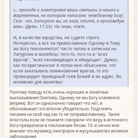
«... проходя и осматривая ваши святыни, я нашел и
жертвенник, на котором написано 'неведомому Богу'.
Сего - то, Которого вы, не зная, чтите, я проповедую
вам»
. (Деян. 17:23). Не зная, чтите.
И, в качестве юродства, не судите строго.
Интересно, а все ли православные Одному и Тому
же Богу поклоняются? Часто читаю в записках на
Литургию и молебны: того-то, того-то и "всех
врагов", "всех ненавидящих и обидящих". Думал,
как по-христиански! А потом мне объяснили, что
если заказывать поминовение врагов, то это
провоцирует праведный гнев Божий в их адрес. Во
мотивчик для молитвы!
Поэтому поводу есть очень хорошие и понятные
высказывания Осипова, Одному ли мы Богу кланяемся
(верим). Вот он однозначно говорит что нет, и
обосновывает это вполне убедительно. Подгонять
писания на свой лад как то не поправаславному. Также
Апостолы если не помните говорили что веру в истенного
Бога превратили в поклонение бесам. ПС и лично мое
мнение что мухамед лжепророк и мусульманство великое
заблуждение