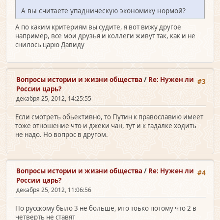
А вы считаете упадническую экономику нормой?
А по каким критериям вы судите, я вот вижу другое
например, все мои друзья и коллеги живут так, как и не
снилось царю Давиду
Вопросы истории и жизни общества
/
Re: Нужен ли
#3
России царь?
декабря 25, 2012, 14:25:55
Если смотреть обьективно, то Путин к православию имеет
тоже отношение что и джеки чан, тут и к гадалке ходить
не надо. Но вопрос в другом.
Вопросы истории и жизни общества
/
Re: Нужен ли
#4
России царь?
декабря 25, 2012, 11:06:56
По русскому было 3 не больше, ито тоько потому что 2 в
четверть не ставят