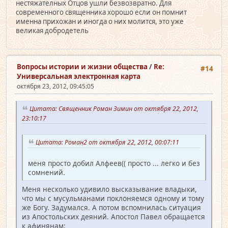
нестяжателных Отцов ушли безвозвратно. Для
современного священника хорошо если он помнит
именна прихожан и иногда о них молится, это уже
великая добродетель
Вопросы истории и жизни общества
/
Re:
#14
Универсальная электронная карта
октября 23, 2012, 09:45:05
Цитата: Священник Роман Зимин от октября 22, 2012,
23:10:17
Цитата: Роман2 от октября 22, 2012, 00:07:11
меня просто добил Алфеев(( просто ... легко и без
сомнений.
Меня несколько удивило высказывание владыки,
что мы с мусульманами поклоняемся одному и тому
же Богу. Задумался. А потом вспомнилась ситуация
из Апостольских деяний. Апостол Павел обращается
к афинянам: