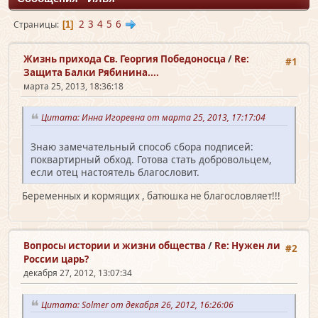
2
3
4
5
6
Страницы
1
Жизнь прихода Св. Георгия Победоносца
/
Re:
#1
Защита Балки Рябинина....
марта 25, 2013, 18:36:18
Цитата: Инна Игоревна от марта 25, 2013, 17:17:04
Знаю замечательный способ сбора подписей:
поквартирный обход. Готова стать добровольцем,
если отец настоятель благословит.
Беременных и кормящих , батюшка не благословляет!!!
Вопросы истории и жизни общества
/
Re: Нужен ли
#2
России царь?
декабря 27, 2012, 13:07:34
Цитата: Solmer от декабря 26, 2012, 16:26:06