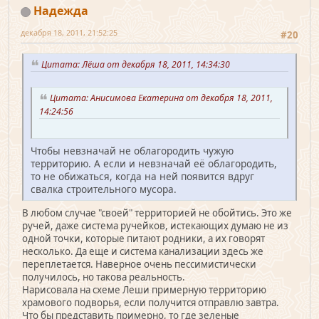
Надежда
декабря 18, 2011, 21:52:25
#20
Цитата: Лёша от декабря 18, 2011, 14:34:30
Цитата: Анисимова Екатерина от декабря 18, 2011,
14:24:56
Чтобы невзначай не облагородить чужую
территорию. А если и невзначай её облагородить,
то не обижаться, когда на ней появится вдруг
свалка строительного мусора.
В любом случае "своей" территорией не обойтись. Это же
ручей, даже система ручейков, истекающих думаю не из
одной точки, которые питают родники, а их говорят
несколько. Да еще и система канализации здесь же
переплетается. Наверное очень пессимистически
получилось, но такова реальность.
Нарисовала на схеме Леши примерную территорию
храмового подворья, если получится отправлю завтра.
Что бы представить примерно, то где зеленые