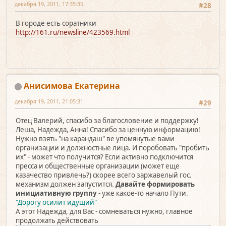
декабря 19, 2011, 17:35:35
#28
В городе есть соратники
http://161.ru/newsline/423569.html
Анисимова Екатерина
декабря 19, 2011, 21:05:31
#29
Отец Валерий, спасибо за благословение и поддержку!
Леша, Надежда, Анна! Спасибо за ценную информацию!
Нужно взять "на карандаш" ве упомянутые вами
организации и должностные лица. И поробовать "пробить
их" - может что получится? Если активно подключится
пресса и общественные организации (может еще
казачество привлечь?) скорее всего заржавелый гос.
механизм должен запустится.
Давайте формировать
инициативную группу
- уже какое-то начало Пути.
"Дорогу осилит идущий"
А этот Надежда, для Вас - сомневаться нужно, главное
продолжать действовать