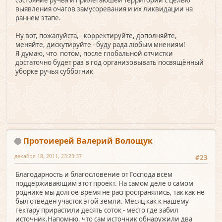
состояние ручья и прилегаюшей территории с целью
выявления очагов замусоревания и их ликвидации на
раннем этапе.
Ну вот, пожалуйста, - корректируйте, дополняйте,
меняйте, дискутируйте - буду рада любым мнениям!
Я думаю, что потом, после глобальной отчистки
достаточно будет раз в год организовывать посвящённый
уборке ручья субботник
Протоиерей Валерий Волощук
декабря 18, 2011, 23:23:37
#23
Благодарность и благословение от Господа всем
поддерживающим этот проект. На самом деле о самом
роднике мы долгое время не распространялись, так как не
был отведен участок этой земли. Месяц как к нашему
гектару прирастили десять соток - место где забил
источник.Напомню, что сам источник обнаружили два