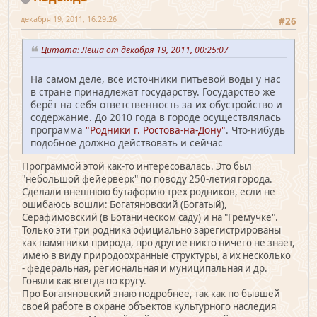
декабря 19, 2011, 16:29:26
#26
Цитата: Лёша от декабря 19, 2011, 00:25:07
На самом деле, все источники питьевой воды у нас
в стране принадлежат государству. Государство же
берёт на себя ответственность за их обустройство и
содержание. До 2010 года в городе осуществлялась
программа
"Родники г. Ростова-на-Дону"
. Что-нибудь
подобное должно действовать и сейчас
Программой этой как-то интересовалась. Это был
"небольшой фейерверк" по поводу 250-летия города.
Сделали внешнюю бутафорию трех родников, если не
ошибаюсь вошли: Богатяновский (Богатый),
Серафимовский (в Ботаническом саду) и на "Гремучке".
Только эти три родника официально зарегистрированы
как памятники природа, про другие никто ничего не знает,
имею в виду природоохранные структуры, а их несколько
- федеральная, региональная и муниципальная и др.
Гоняли как всегда по кругу.
Про Богатяновский знаю подробнее, так как по бывшей
своей работе в охране объектов культурного наследия