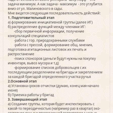
задача минимум. А как задача - максимум - это углубится
вниз от ул. Малиновского в сады.
Мне видется следующая последовательность действий:
1. Подготовительный этап
а) формирование инициативной группы (далее ИГ)
б) распределение функций между членами ИГ:
-сбор первичной информации, получение
консультаций специалистов
-работа с гор. природохранными службами
-работа с прессой, формирование общ. мнения,
подготовка агитационных листовок их печать и
распростанение
-поиск спонсоров (деньги будут нужны на покупку
инвентаря, вывоз мусора и т.д)
-формирование списков добровольцев с их
последующим разделением на бригады и закреплением
за каждой бригадой определенного участка ручья
2.Основной этап
а) Установка сроков отчистки (думаю, конец мая-начало
июня)
б) Приемка работы у бригад
3. Завершающий этап
а) Создание группы, которая будет инспектировать с
какой-то переодичностью (например раз в квартал) эко-