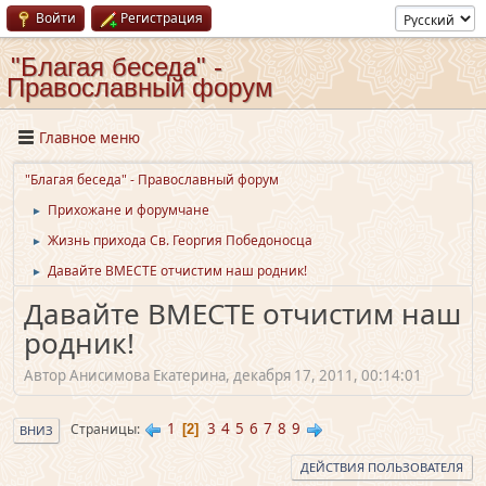
Войти
Регистрация
"Благая беседа" -
Православный форум
Главное меню
"Благая беседа" - Православный форум
Прихожане и форумчане
►
Жизнь прихода Св. Георгия Победоносца
►
Давайте ВМЕСТЕ отчистим наш родник!
►
Давайте ВМЕСТЕ отчистим наш
родник!
Автор Анисимова Екатерина, декабря 17, 2011, 00:14:01
1
3
4
5
6
7
8
9
Страницы
2
ВНИЗ
ДЕЙСТВИЯ ПОЛЬЗОВАТЕЛЯ