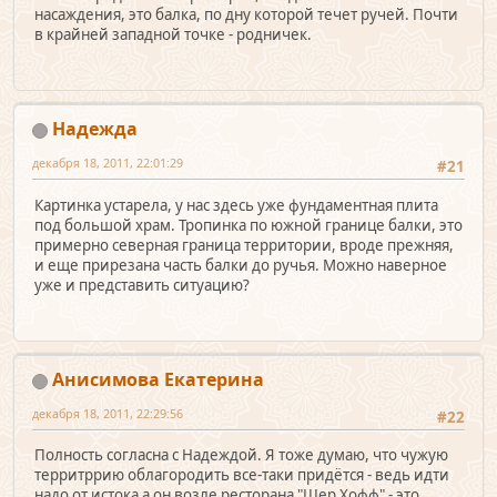
насаждения, это балка, по дну которой течет ручей. Почти
в крайней западной точке - родничек.
Надежда
декабря 18, 2011, 22:01:29
#21
Картинка устарела, у нас здесь уже фундаментная плита
под большой храм. Тропинка по южной границе балки, это
примерно северная граница территории, вроде прежняя,
и еще прирезана часть балки до ручья. Можно наверное
уже и представить ситуацию?
Анисимова Екатерина
декабря 18, 2011, 22:29:56
#22
Полность согласна с Надеждой. Я тоже думаю, что чужую
территррию облагородить все-таки придётся - ведь идти
надо от истока а он возле ресторана "Шер Хофф" - это