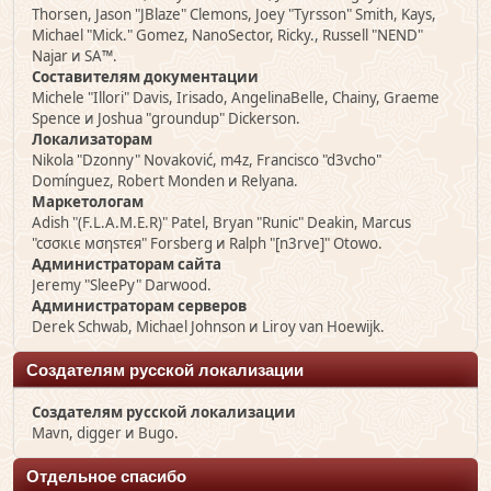
Thorsen, Jason "JBlaze" Clemons, Joey "Tyrsson" Smith, Kays,
Michael "Mick." Gomez, NanoSector, Ricky., Russell "NEND"
Najar и SA™.
Составителям документации
Michele "Illori" Davis, Irisado, AngelinaBelle, Chainy, Graeme
Spence и Joshua "groundup" Dickerson.
Локализаторам
Nikola "Dzonny" Novaković, m4z, Francisco "d3vcho"
Domínguez, Robert Monden и Relyana.
Маркетологам
Adish "(F.L.A.M.E.R)" Patel, Bryan "Runic" Deakin, Marcus
"cσσкιє мσηѕтєя" Forsberg и Ralph "[n3rve]" Otowo.
Администраторам сайта
Jeremy "SleePy" Darwood.
Администраторам серверов
Derek Schwab, Michael Johnson и Liroy van Hoewijk.
Создателям русской локализации
Создателям русской локализации
Mavn, digger и Bugo.
Отдельное спасибо