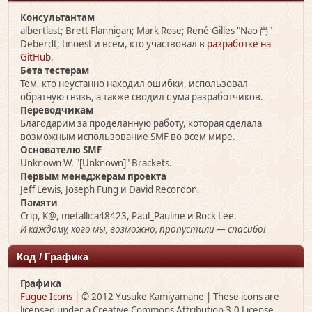
Консультантам
albertlast; Brett Flannigan; Mark Rose; René-Gilles "Nao 尚"
Deberdt; tinoest и всем, кто участвовал в
разработке на
GitHub
.
Бета тестерам
Тем, кто неустанно находил ошибки, использовал
обратную связь, а также сводил с ума разработчиков.
Переводчикам
Благодарим за проделанную работу, которая сделала
возможным использование SMF во всем мире.
Основателю SMF
Unknown W. "[Unknown]" Brackets.
Первым менеджерам проекта
Jeff Lewis, Joseph Fung и David Recordon.
Памяти
Crip, K@, metallica48423, Paul_Pauline и Rock Lee.
И каждому, кого мы, возможно, пропустили — спасибо!
Код / Графика
Графика
Fugue Icons
| © 2012 Yusuke Kamiyamane | These icons are
licensed under a Creative Commons Attribution 3.0 License