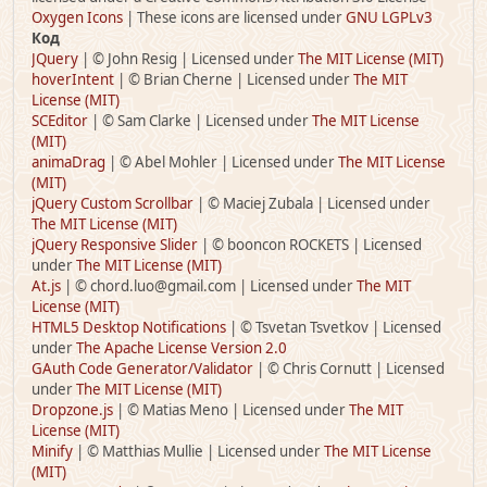
Oxygen Icons
| These icons are licensed under
GNU LGPLv3
Код
JQuery
| © John Resig | Licensed under
The MIT License (MIT)
hoverIntent
| © Brian Cherne | Licensed under
The MIT
License (MIT)
SCEditor
| © Sam Clarke | Licensed under
The MIT License
(MIT)
animaDrag
| © Abel Mohler | Licensed under
The MIT License
(MIT)
jQuery Custom Scrollbar
| © Maciej Zubala | Licensed under
The MIT License (MIT)
jQuery Responsive Slider
| © booncon ROCKETS | Licensed
under
The MIT License (MIT)
At.js
| © chord.luo@gmail.com | Licensed under
The MIT
License (MIT)
HTML5 Desktop Notifications
| © Tsvetan Tsvetkov | Licensed
under
The Apache License Version 2.0
GAuth Code Generator/Validator
| © Chris Cornutt | Licensed
under
The MIT License (MIT)
Dropzone.js
| © Matias Meno | Licensed under
The MIT
License (MIT)
Minify
| © Matthias Mullie | Licensed under
The MIT License
(MIT)