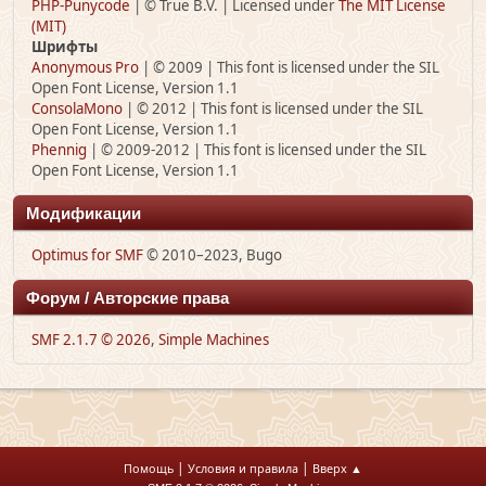
PHP-Punycode
| © True B.V. | Licensed under
The MIT License
(MIT)
Шрифты
Anonymous Pro
| © 2009 | This font is licensed under the SIL
Open Font License, Version 1.1
ConsolaMono
| © 2012 | This font is licensed under the SIL
Open Font License, Version 1.1
Phennig
| © 2009-2012 | This font is licensed under the SIL
Open Font License, Version 1.1
Модификации
Optimus for SMF
© 2010–2023, Bugo
Форум / Авторские права
SMF 2.1.7 © 2026
,
Simple Machines
|
|
Помощь
Условия и правила
Вверх ▲