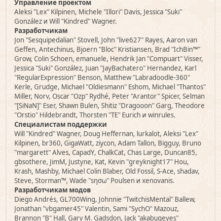
Управление проектом
Aleksi "Lex" Kilpinen, Michele "Illori" Davis, Jessica "Suki"
González и Will "Kindred" Wagner.
Разработчикам
Jon "Sesquipedalian" Stovell, John "live627" Rayes, Aaron van
Geffen, Antechinus, Bjoern "Bloc" Kristiansen, Brad "IchBin™"
Grow, Colin Schoen, emanuele, Hendrik Jan "Compuart" Visser,
Jessica "Suki" González, Juan "JayBachatero" Hernandez, Karl
"RegularExpression" Benson, Matthew "Labradoodle-360"
Kerle, Grudge, Michael "Oldiesmann" Eshom, Michael "Thantos"
Miller, Norv, Oscar "Ozp" Rydhé, Peter "Arantor" Spicer, Selman
"[SiNaN]" Eser, Shawn Bulen, Shitiz "Dragooon" Garg, Theodore
"Orstio" Hildebrandt, Thorsten "TE" Eurich и winrules.
Специалистам поддержки
Will "Kindred" Wagner, Doug Heffernan, lurkalot, Aleksi "Lex"
Kilpinen, br360, GigaWatt, ziycon, Adam Tallon, Bigguy, Bruno
"margarett" Alves, CapadY, ChalkCat, Chas Large, Duncan85,
gbsothere, JimM, Justyne, Kat, Kevin "greyknight17" Hou,
Krash, Mashby, Michael Colin Blaber, Old Fossil, S-Ace, shadav,
Steve, Storman™, Wade "sησω" Poulsen и xenovanis.
Разработчикам модов
Diego Andrés, GL700Wing, Johnnie "TwitchisMental" Ballew,
Jonathan "vbgamer45" Valentin, Sami "SychO" Mazouz,
Brannon "B" Hall, Gary M. Gadsdon, Jack "akabugeyes"